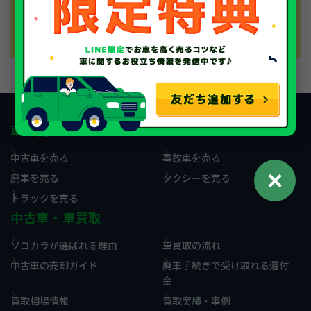
足いただけて、大変うれしく思います。またの機会
があれば、是非ソコカラにご用命くださいませ。
車を売る
中古車を売る
事故車を売る
✕
廃車を売る
タクシーを売る
トラックを売る
中古車・車買取
ソコカラが選ばれる理由
車買取の流れ
中古車の売却ガイド
廃車手続きで受け取れる還付
金
買取相場情報
買取実績・事例