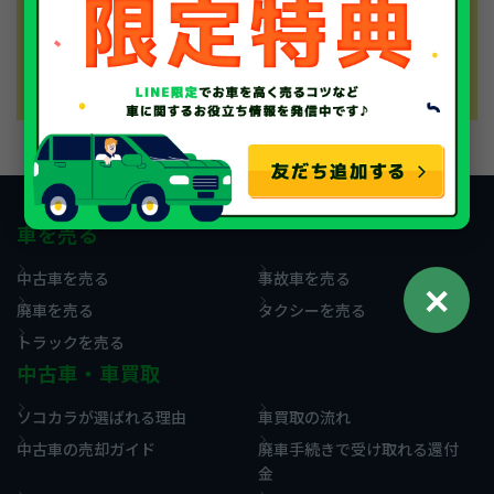
までのサポートにご満足いただけたことを、スタッ
フ一同喜んでおります。またの機会があれば、是非
ソコカラにご用命くださいませ。
車を売る
中古車を売る
事故車を売る
✕
廃車を売る
タクシーを売る
トラックを売る
中古車・車買取
ソコカラが選ばれる理由
車買取の流れ
中古車の売却ガイド
廃車手続きで受け取れる還付
金