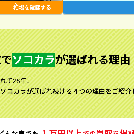
相場を確認する
取で
ソコカラ
が
選ばれる理由
れて28年。
ソコカラが選ばれ続ける４つの理由をご紹介
１万円以上
買取
保
どんな車でも
での
を