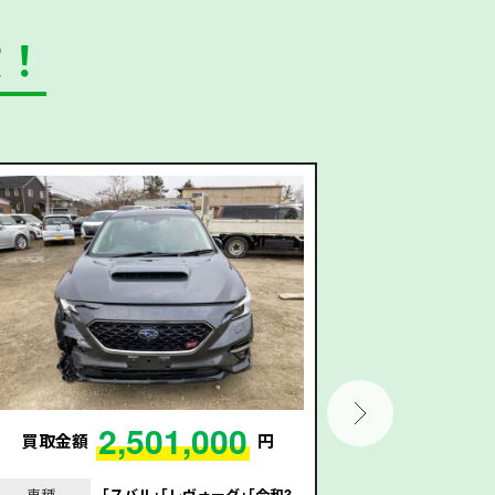
数！
2,501,000
買取金額
円
買取金額
車種
｢スバル｣｢レヴォーグ｣｢令和3
車種