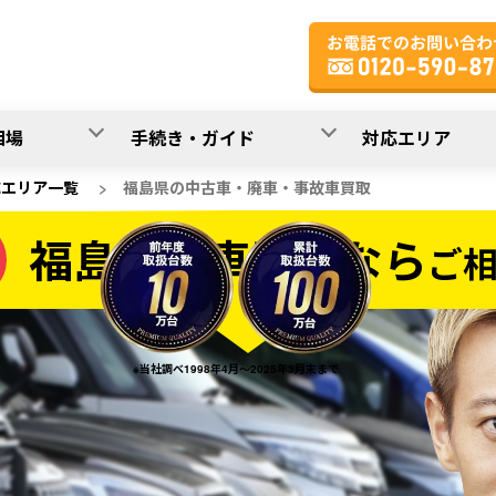
相場
手続き・ガイド
対応エリア
応エリア一覧
>
福島県の中古車・廃車・事故車買取
福島県の車買取なら
ご
なら
※当社調べ1998年4月～2025年3月末まで
20
入力完了！
秒で