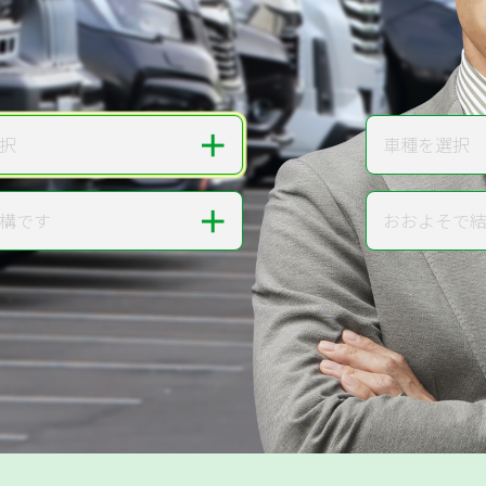
無料で
カンタンWeb査定
ご依頼いただいたお車を丁寧に査定いたします
＋
択
車種を選択
車種
＋
構です
おおよそで
走行距離
提案。
!
無料で査定する