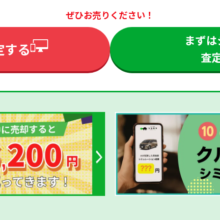
ぜひお売りください！
まずは
定する
査