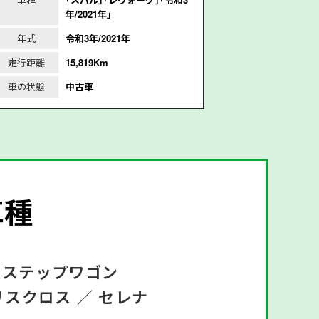
年/2021年｣
成
年式
令和3年/2021年
年式
平
走行距離
15,819Km
走行距離
4
車の状態
中古車
車の状態
車種
ステップワゴン
リスクロス ／
セレナ