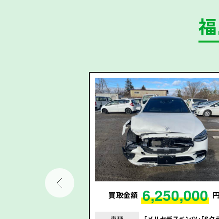
福
74,000
6,250,000
円
買取金額
523d｣｢平成30年/201
車種
｢メルセデスベンツ｣｢Sク