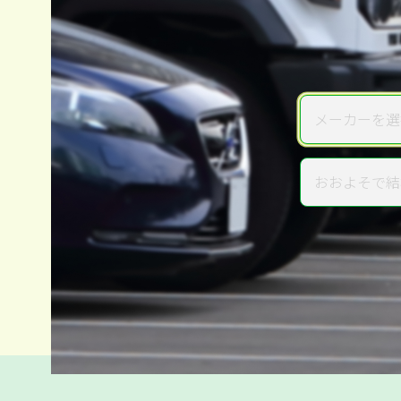
メーカーを選
メーカー
おおよそで結
年式
電話か出張か、高い方の査定を
高価買取
だから