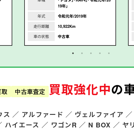
19年｣
年式
令和元年/2019年
走行距離
10,922Km
車の状態
中古車
買取強化中
の
買取
中古車査定
ウス ／
アルファード
／
ヴェルファイア ／
／
ハイエース ／
ワゴンR
／
N BOX ／
ヤ