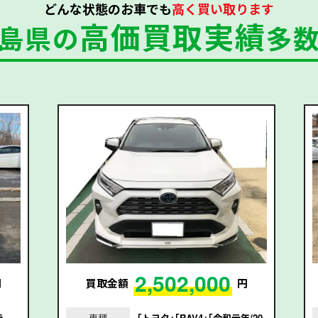
どんな状態のお車でも
高く買い取ります
高価買取実績
島県の
多
2,502,000
円
買取金額
円
ラ
車種
｢トヨタ｣｢RAV4｣｢令和元年/20