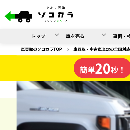
トップ
車を売る
事例・
車買取のソコカラTOP
>
車買取・中古車査定の全国対
20
福島県
簡単
秒！
の車買取
ソコカラの