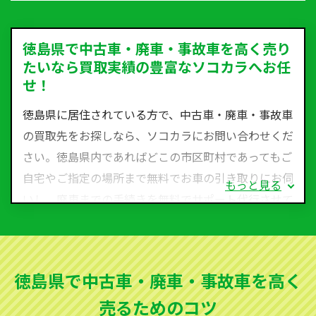
徳島県で中古車・廃車・事故車を高く売り
たいなら買取実績の豊富なソコカラへお任
せ！
徳島県に居住されている方で、中古車・廃車・事故車
の買取先をお探しなら、ソコカラにお問い合わせくだ
さい。徳島県内であればどこの市区町村であってもご
自宅やご指定の場所まで無料でお車の引き取りにお伺
もっと見る
いし、廃車までの手続きを無料でサポート代行させて
いただきます。古くなった車・廃車・事故車・故障車
など動かない車、水害車、不動車、乗らなくなってし
まった車、車検が切れて動かすことができない車でも
徳島県で中古車・廃車・事故車を高く
買取可能です。
売るためのコツ
ソコカラは世界１１０か国に独自の販売ネットワーク