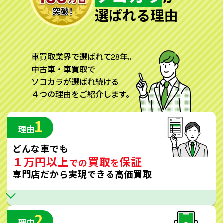
選ばれる理由
車買取業界で選ばれて28年。
中古車・車買取で
ソコカラが選ばれ続ける
４つの理由をご紹介します。
1
理由
どんな車でも
１万円以上
買取
保証
での
を
専門店だから実現できる高価買取
2
理由