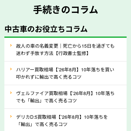
手続きのコラム
メーカー／車種
年式
中古車のお役立ちコラム
型式／グレード
走行距離（例：約〇万キロ）
車検の満了日
故人の車の名義変更｜死亡から15日を過ぎても
迷わず手放す方法【行政書士監修】
内装や外装の状態
上記の情報を正確にお伝えいただくことで、正確な査
ハリアー買取相場【’26年8月】10年落ちを買い
定を行い高価買取価格をつけやすくなります。
叩かれずに輸出で高く売るコツ
②自動車税の還付金は早く売るほど多く返
ヴェルファイア買取相場【’26年8月】10年落ち
ってきます！
でも「輸出」で高く売るコツ
自動車税の還付金は、先に年払いしていた自動車税が
月割りで返還されるものです。ですから、自動車税の
デリカD:5買取相場【’26年8月】10年落ちを
「輸出」で高く売るコツ
還付金は早めに売却するほど多く還付されます。不要