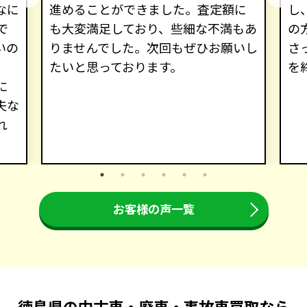
なに
進めることができました。査定額に
し
で
も大変満足しており、些細な不満もあ
の
いの
りませんでした。次回もぜひお願いし
さ
たいと思っております。
を
に
夫な
れ
お客様の声一覧