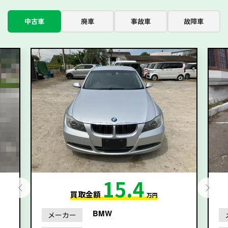
中古車
廃車
事故車
故障車
15.4
買取金額
万円
BMW
メーカー