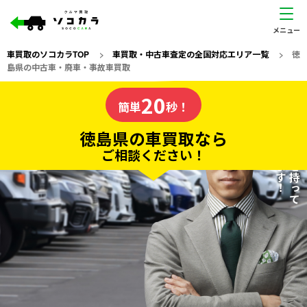
車買取のソコカラTOP
>
車買取・中古車査定の全国対応エリア一覧
>
徳
島県の中古車・廃車・事故車買取
徳島県
20
私たちが責任を持って
の車買取なら
簡単
秒！
査定いたします！
ソコカラの
徳島県の車買取なら
ご相談ください！
20
入力完了！
秒で
無料で
カンタンWeb査定
電話か出張か、高い方の査定を提案。
高価買取!
だから
ご依頼いただいたお車を丁寧に査定いたします