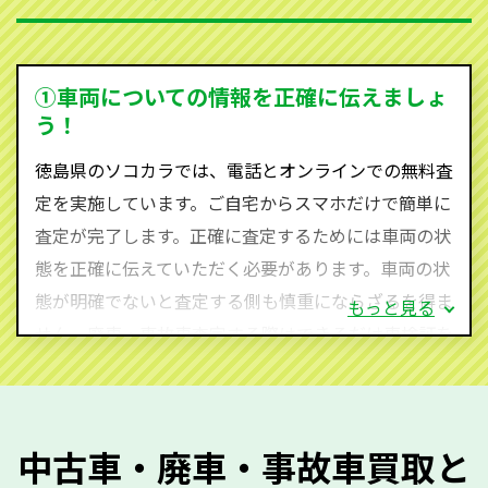
を持ち、国内に自社物流網、自社ヤードをもっている
ため、中間マージンがかかりません。だから高価買取
を実現し、お客様に利益を還元することができるので
①車両についての情報を正確に伝えましょ
す。
う！
徳島県にお住まいであれば、まずはお気軽に（0120-
徳島県のソコカラでは、電話とオンラインでの無料査
590-870）までお問い合わせ下さい。
定を実施しています。ご自宅からスマホだけで簡単に
査定・ご相談・見積もりはすべて無料で行います。安
査定が完了します。正確に査定するためには車両の状
心してお問い合わせください。
態を正確に伝えていただく必要があります。車両の状
態が明確でないと査定する側も慎重にならざるを得ま
もっと見る
せん。廃車・事故車査定する際はできるだけ車検証を
ご準備ください。車検証があることで車両状態や年式
を正確に把握し、査定することができるため、査定価
格が上がりやすくなります。廃車・事故車査定の際に
中古車・廃車・事故車買取と
質問させていただく内容は以下の通りとなります。