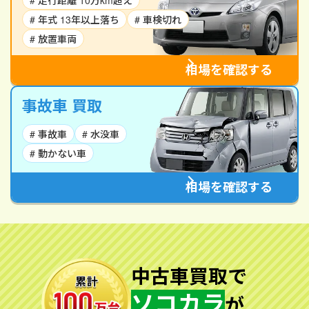
# 走行距離 10万km超え
# 年式 13年以上落ち
# 車検切れ
# 放置車両
相場を確認する
事故車 買取
# 事故車
# 水没車
# 動かない車
相場を確認する
中古車買取で
ソコカラ
が