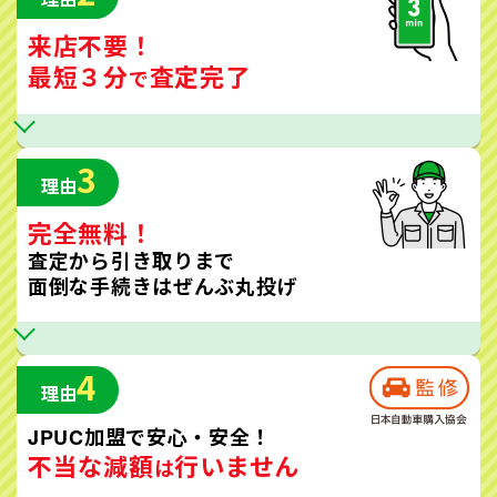
来店不要！
最短３分
査定完了
で
3
理由
完全無料！
査定から引き取りまで
面倒な手続きはぜんぶ丸投げ
4
理由
JPUC加盟で安心・安全！
不当な減額
行いません
は