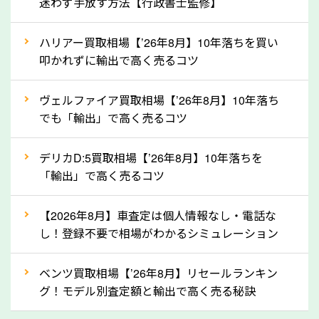
迷わず手放す方法【行政書士監修】
というイメージがありますが、徳島県の「ソコカラ」
なら廃車の車も適正価格で買取できます。他社で買取
ハリアー買取相場【’26年8月】10年落ちを買い
拒否となった車も価格がつく可能性があるので、諦め
叩かれずに輸出で高く売るコツ
ずに徳島県の「ソコカラ」にご相談ください。古い車
ヴェルファイア買取相場【’26年8月】10年落ち
でも高価買取が可能なケースは珍しくないため、まず
でも「輸出」で高く売るコツ
はWebで簡単にできる無料査定をお試しください。
実際の買取実績を、車のメーカーや状態ごとに「買取
デリカD:5買取相場【’26年8月】10年落ちを
実績」で確認できます。
「輸出」で高く売るコツ
⑤車内の簡単な清掃で買取価格アップも！
【2026年8月】車査定は個人情報なし・電話な
しばらく乗っていない車は、車内のシートや座席の下
し！登録不要で相場がわかるシミュレーション
が汚れていることも多いです。シミや汚れが付着して
いると、買取査定時に影響する可能性も考えられま
ベンツ買取相場【’26年8月】リセールランキン
す。車内の汚れは簡単な清掃だけで取り除けることも
グ！モデル別査定額と輸出で高く売る秘訣
多いため、査定前にチェックして、清掃をしておくの