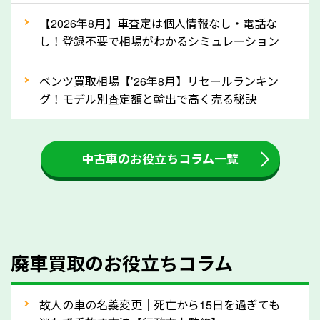
な車は早めに廃車手続きをしたほうが良いでしょう。
【2026年8月】車査定は個人情報なし・電話な
し！登録不要で相場がわかるシミュレーション
③自動車税の還付金の扱いについて確認し
ましょう！
ベンツ買取相場【’26年8月】リセールランキン
車を廃車にすると、自動車税の還付金を受け取ること
グ！モデル別査定額と輸出で高く売る秘訣
ができる場合があります。廃車買取業者の中には、還
付金をお客様に返還しない業者もあります。廃車査定
中古車のお役立ちコラム一覧
をする際には、自動車税の還付金の返還があるかどう
かを確認するようにしてください。徳島県のソコカラ
では、自動車税の還付金をお客様に返還しております
のでご安心ください。
④人気の車種は廃車でも高価買取が可能！
廃車買取のお役立ちコラム
人気の車種は廃車の状態でも、高価買取が可能です。
特にスポーツカー・トラックのほか、海外で人気の国
故人の車の名義変更｜死亡から15日を過ぎても
産車は高く買取が可能です。「廃車＝買取できない」