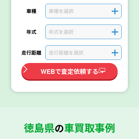
車種を選択
＋
車種
年式を選択
＋
年式
走行距離を選択
＋
走行距離
WEBで査定依頼する
徳島県
車買取事例
の