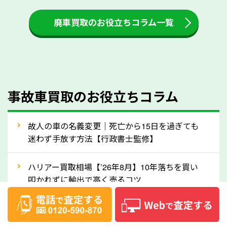
も高く売るためのコツです。洗車に関しては、特別に
大きな汚れがない限り必要はありません。査定に影響
廃車買取のお役立ちコラム一覧
するケースは少ないため、そのままお持ちいただいて
も大丈夫です。また、傷や破損がある場合、事前に修
理して査定する方法もあります。しかし、修理によっ
て上がる査定金額よりも、修理費用が高くなることも
事故車買取のお役立ちコラム
あるため、まずは徳島県のソコカラへ車の状態につい
てお気軽にご相談ください。
⑥車の需要が高まるタイミングで売るのも
故人の車の名義変更｜死亡から15日を過ぎても
高価買取のポイント！
迷わず手放す方法【行政書士監修】
車を高く売るのなら、需要の高いタイミングを狙って
ハリアー買取相場【’26年8月】10年落ちを買い
買取依頼をするのもポイントです。車にも需要の高い
叩かれずに輸出で高く売るコツ
時期と低い時期があり、低い時期だと査定金額が抑え
めになる可能性もあります。逆に需要が高い時期であ
ヴェルファイア買取相場【’26年8月】10年落ち
れば、高い価格でも買取やすくなります。一般的に新
でも「輸出」で高く売るコツ