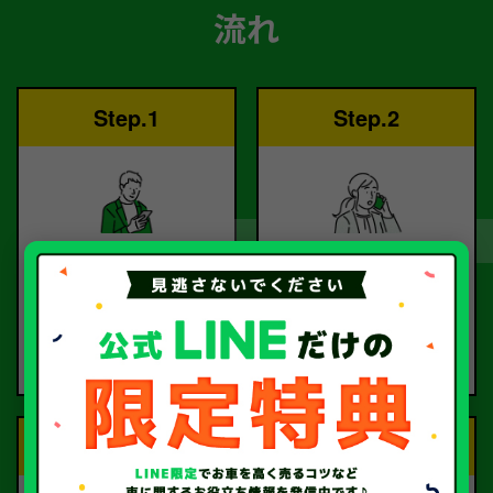
流れ
Step.1
Step.2
ご依頼
査定
お電話または査定フォー
査定のプロが
ムより
お電話で回答いたしま
ご依頼ください。
す。
Step.3
Step.4