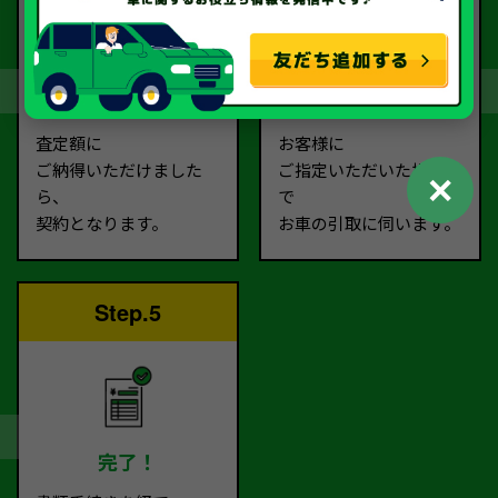
契約
お引取り
査定額に
お客様に
ご納得いただけました
ご指定いただいた場所ま
✕
ら、
で
契約となります。
お車の引取に伺います。
Step.5
完了！