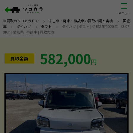
車買取のソコカラTOP
>
中古車・廃車・事故車の買取相場と実績
>
国産
車
>
ダイハツ
>
タフト
>
ダイハツ | タフト | 令和2年/2020年 | 13,07
3Km | 愛知県 | 事故車 | 買取実績
582,000
買取金額
円