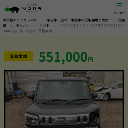
車買取のソコカラTOP
>
中古車・廃車・事故車の買取相場と実績
>
国産
車
>
ダイハツ
>
タフト
>
ダイハツ | タフト | 令和2年/2020年 | 25,24
9Km | 石川県 | 事故車 | 買取実績
551,000
買取金額
円