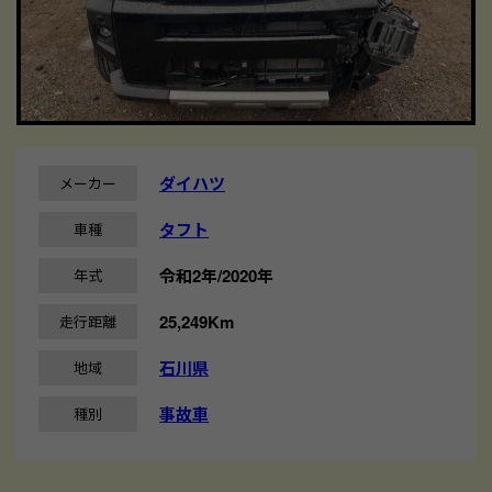
ダイハツ
メーカー
タフト
車種
令和2年/2020年
年式
25,249Km
走行距離
石川県
地域
事故車
種別