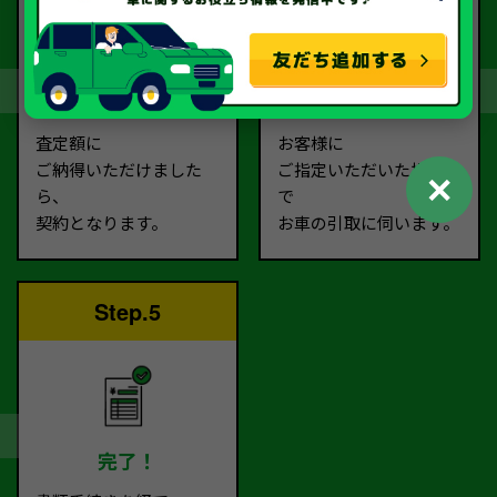
契約
お引取り
査定額に
お客様に
ご納得いただけました
ご指定いただいた場所ま
✕
ら、
で
契約となります。
お車の引取に伺います。
Step.5
完了！