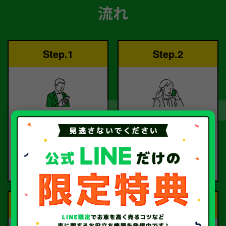
流れ
Step.1
Step.2
ご依頼
査定
お電話または査定フォー
査定のプロが
ムより
お電話で回答いたしま
ご依頼ください。
す。
Step.3
Step.4