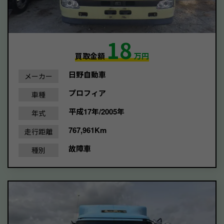
18
買取金額
万円
日野自動車
メーカー
プロフィア
車種
平成17年/2005年
年式
767,961Km
走行距離
故障車
種別