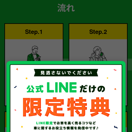
流れ
Step.1
Step.2
ご依頼
査定
お電話または査定フォー
査定のプロが
ムより
お電話で回答いたしま
ご依頼ください。
す。
Step.3
Step.4