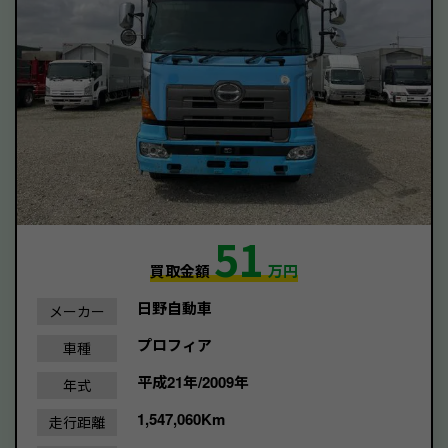
51
買取金額
万円
日野自動車
メーカー
プロフィア
車種
平成21年/2009年
年式
1,547,060Km
走行距離