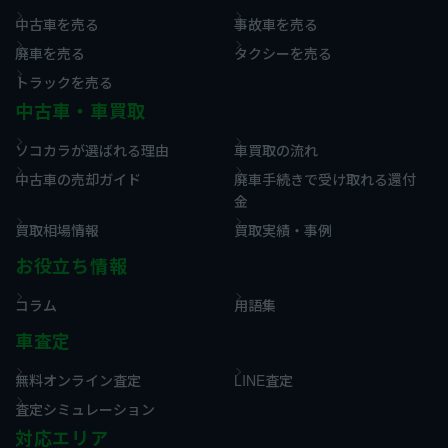
中古車を売る
事故車を売る
廃車を売る
タクシーを売る
トラックを売る
中古車・車買取
ソコカラが選ばれる理由
車買取の流れ
中古車の売却ガイド
廃車手続きで受け取れる還付
金
買取相場情報
買取実績・事例
お役立ち情報
コラム
用語集
車査定
無料オンライン査定
LINE査定
査定シミュレーション
対応エリア