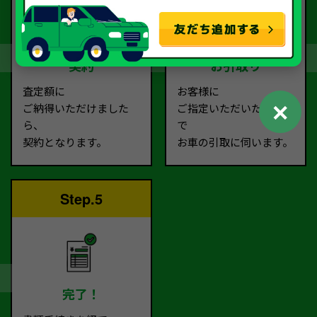
契約
お引取り
査定額に
お客様に
✕
ご納得いただけました
ご指定いただいた場所ま
ら、
で
契約となります。
お車の引取に伺います。
Step.5
完了！