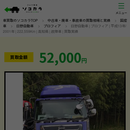
車買取のソコカラTOP
>
中古車・廃車・事故車の買取相場と実績
>
国産
車
>
日野自動車
>
プロフィア
>
日野自動車 | プロフィア | 平成13年/
2001年 | 222,559Km | 高知県 | 故障車 | 買取実績
52,000
買取金額
円