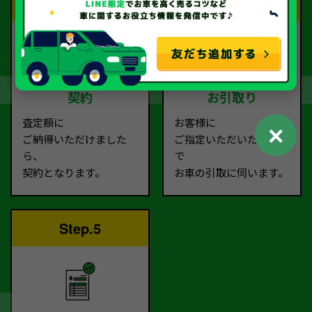
Step.3
Step.4
契約
お引取り
査定額に
お客様に
✕
ご納得いただけました
ご指定いただいた場所ま
ら、
で
契約となります。
お車の引取に伺います。
Step.5