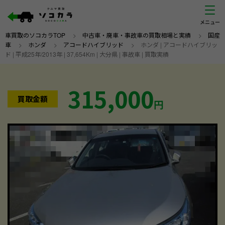
車買取のソコカラTOP
>
中古車・廃車・事故車の買取相場と実績
>
国産
車
>
ホンダ
>
アコードハイブリッド
>
ホンダ | アコードハイブリッ
ド | 平成25年/2013年 | 37,654Km | 大分県 | 事故車 | 買取実績
315,000
買取金額
円