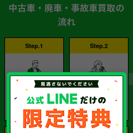
中古車・廃車・事故車買取の
流れ
Step.1
Step.2
ご依頼
査定
お電話または査定フォー
査定のプロが
ムより
お電話で回答いたしま
ご依頼ください。
す。