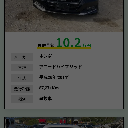
10.2
買取金額
万円
ホンダ
メーカー
アコードハイブリッド
車種
平成26年/2014年
年式
87,271Km
走行距離
事故車
種別