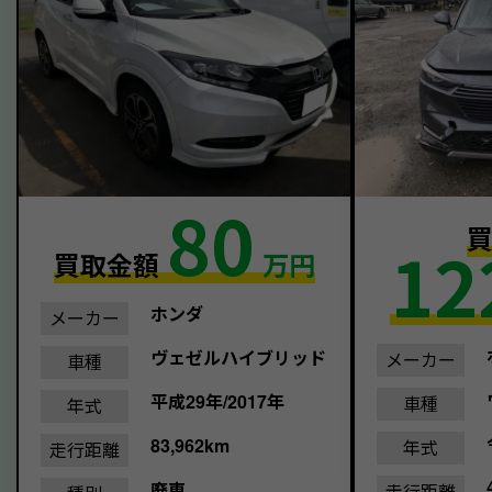
80
12
買取金額
万円
ホンダ
メーカー
ヴェゼルハイブリッド
メーカー
車種
平成29年/2017年
車種
年式
83,962km
年式
走行距離
廃車
走行距離