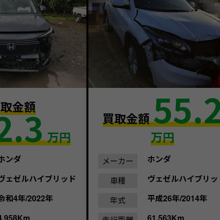
55.
買取金額
2.3
買取金額
万円
万円
ホンダ
ホンダ
メーカー
ヴェゼルハイブリッド
ヴェゼルハイブリッ
車種
令和4年/2022年
平成26年/2014年
年式
4,958Km
61,563Km
走行距離