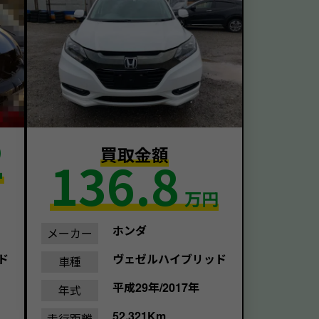
2
買取金額
136.8
万円
ホンダ
メーカー
ド
ヴェゼルハイブリッド
車種
平成29年/2017年
年式
52,321Km
走行距離