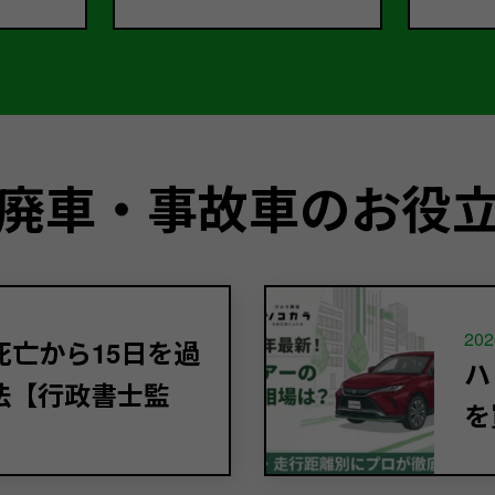
廃車・事故車のお役
202
亡から15日を過
ハ
法【行政書士監
を