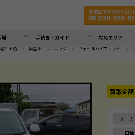
相場
手続き・ガイド
対応エリア
場と実績
>
国産車
>
ホンダ
>
ヴェゼルハイブリッド
>
買取金額
メーカ
車種