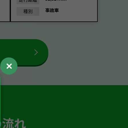
事故車
種別
✕
の流れ