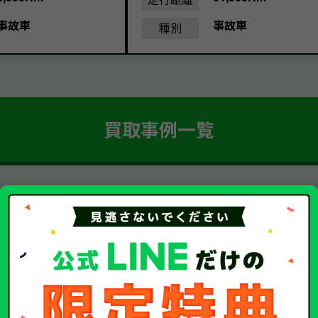
事故車
事故車
種別
買取事例一覧
簡単 5ステップ！
車・廃車・事故車買取