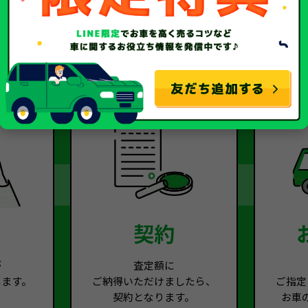
2
Step.3
契約
が
査定額に
します。
ご納得いただけましたら、
ご指定
契約となります。
お車