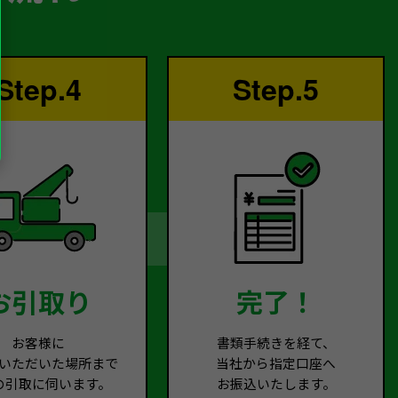
Step.4
Step.5
お引取り
完了！
お客様に
書類手続きを経て、
いただいた場所まで
当社から指定口座へ
の引取に伺います。
お振込いたします。