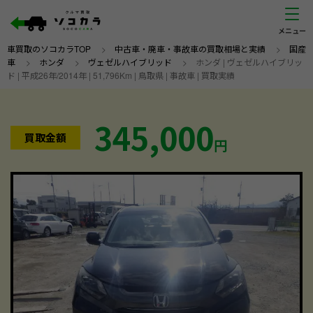
車買取のソコカラTOP
>
中古車・廃車・事故車の買取相場と実績
>
国産
車
>
ホンダ
>
ヴェゼルハイブリッド
>
ホンダ | ヴェゼルハイブリッ
ド | 平成26年/2014年 | 51,796Km | 鳥取県 | 事故車 | 買取実績
345,000
買取金額
円