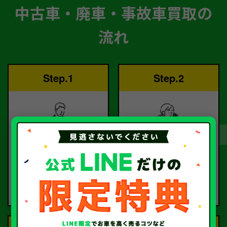
中古車・廃車・事故車買取の
流れ
Step.1
Step.2
ご依頼
査定
お電話または査定フォー
査定のプロが
ムより
お電話で回答いたしま
ご依頼ください。
す。