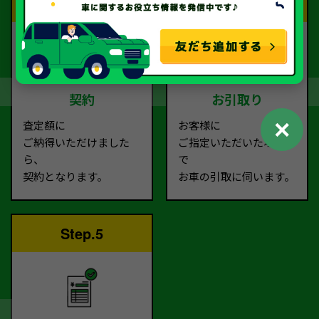
Step.3
Step.4
契約
お引取り
✕
査定額に
お客様に
ご納得いただけました
ご指定いただいた場所ま
ら、
で
契約となります。
お車の引取に伺います。
Step.5