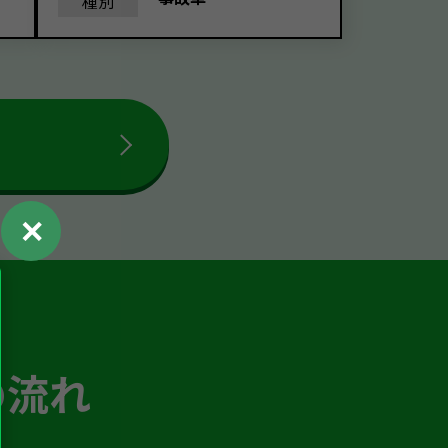
種別
✕
の流れ