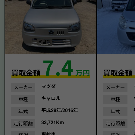
7.4
買取金額
万円
買取金額
マツダ
メーカー
メーカー
キャロル
車種
車種
平成28年/2016年
年式
年式
33,721Km
走行距離
走行距離
事故車