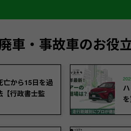
廃車・事故車のお役
202
亡から15日を過
ハ
法【行政書士監
を