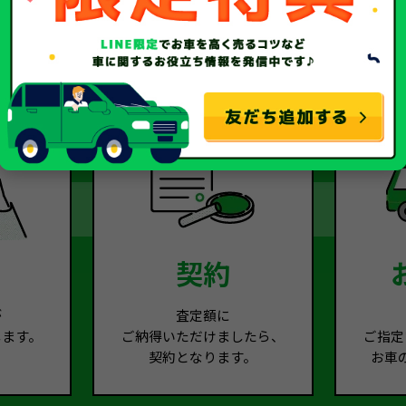
2
Step.3
契約
が
査定額に
します。
ご納得いただけましたら、
ご指定
契約となります。
お車