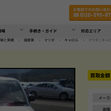
相場
手続き・ガイド
対応エリア
場と実績
>
国産車
>
マツダ
>
キャロル
>
マツダ | キャロル
買取金額
メーカ
車種