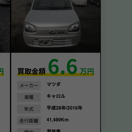
6.6
円
買取金額
万円
マツダ
メーカー
キャロル
車種
平成28年/2016年
年式
41,489Km
走行距離
事故車