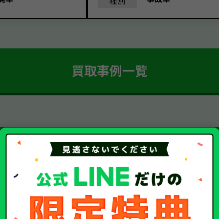
種別
買取事例一覧
簡単 5ステップ！
車・廃車・事故車買取