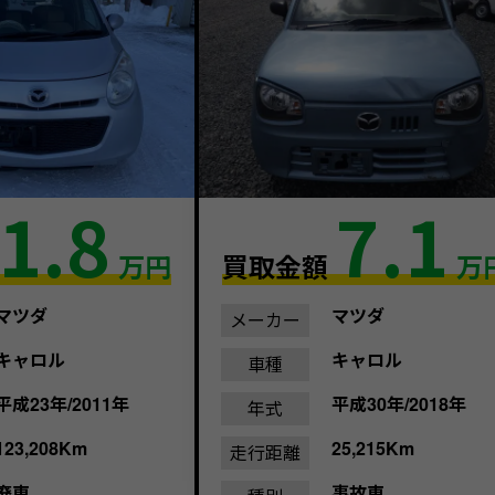
1.8
7.1
万円
買取金額
万
マツダ
マツダ
メーカー
キャロル
キャロル
車種
平成23年/2011年
平成30年/2018年
年式
123,208Km
25,215Km
走行距離
廃車
事故車