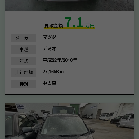
7.1
買取金額
万円
マツダ
メーカー
デミオ
車種
平成22年/2010年
年式
27,165Km
走行距離
中古車
種別