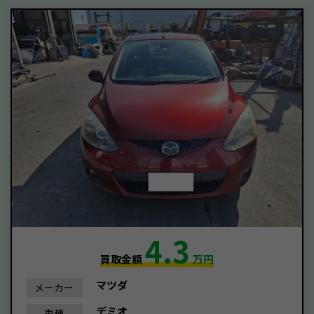
4.3
買取金額
万円
マツダ
メーカー
デミオ
車種