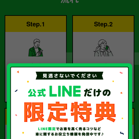
Step.1
Step.2
ご依頼
査定
お電話または査定フォー
査定のプロが
ムより
お電話で回答いたしま
ご依頼ください。
す。
Step.3
Step.4