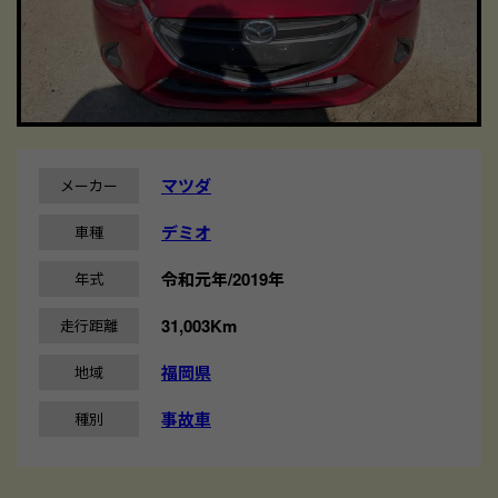
マツダ
メーカー
デミオ
車種
令和元年/2019年
年式
31,003Km
走行距離
福岡県
地域
事故車
種別