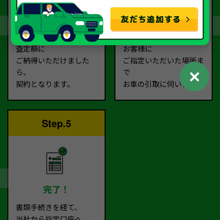
契約
お引取り
査定額に
お客様に
ご納得いただけました
ご指定いただいた場所ま
✕
ら、
で
契約となります。
お車の引取に伺います。
Step.5
完了！
書類手続きを経て、
当社から指定口座へ