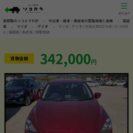
車買取のソコカラTOP
>
中古車・廃車・事故車の買取相場と実績
>
国産
車
>
マツダ
>
デミオ
>
マツダ | デミオ | 令和元年/2019年 | 31,003K
m | 福岡県 | 事故車 | 買取実績
342,000
買取金額
円