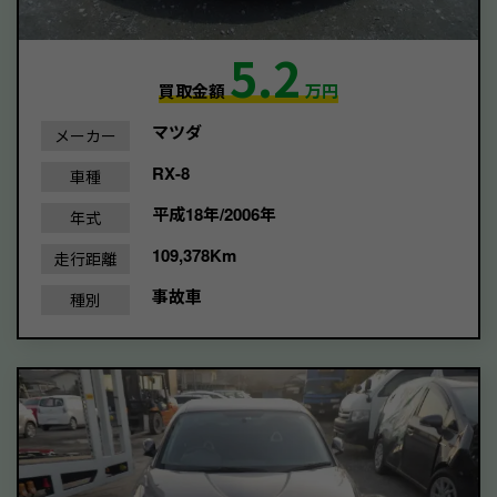
5.2
買取金額
万円
マツダ
メーカー
RX-8
車種
平成18年/2006年
年式
109,378Km
走行距離
事故車
種別