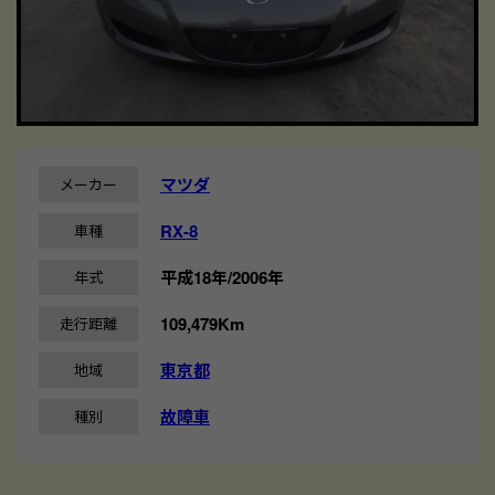
マツダ
メーカー
RX-8
車種
平成18年/2006年
年式
109,479Km
走行距離
東京都
地域
故障車
種別