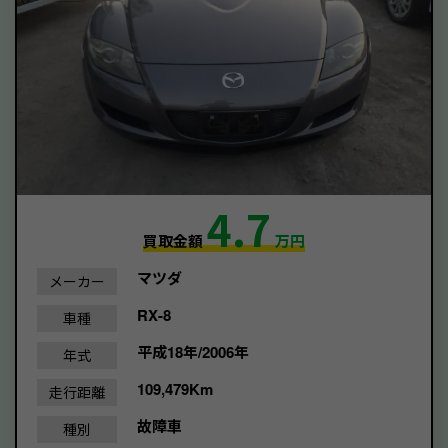
4.7
買取金額
万円
マツダ
メーカー
RX-8
車種
平成18年/2006年
年式
109,479Km
走行距離
故障車
種別