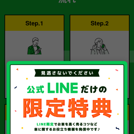
Step.1
Step.2
ご依頼
査定
お電話または査定フォー
査定のプロが
ムより
お電話で回答いたしま
ご依頼ください。
す。
Step.3
Step.4