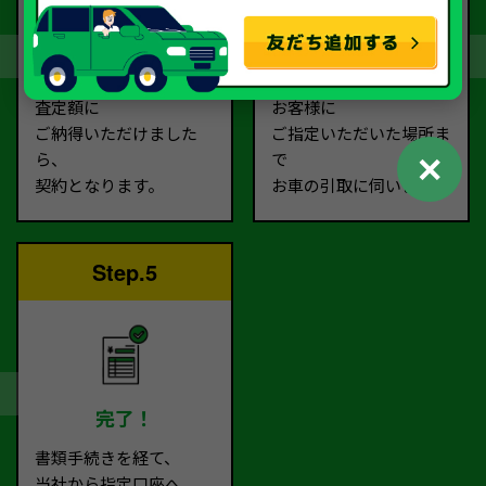
契約
お引取り
査定額に
お客様に
ご納得いただけました
ご指定いただいた場所ま
✕
ら、
で
契約となります。
お車の引取に伺います。
Step.5
完了！
書類手続きを経て、
当社から指定口座へ