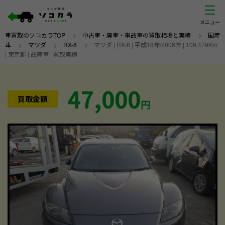
車買取のソコカラTOP
>
中古車・廃車・事故車の買取相場と実績
>
国産
車
>
マツダ
>
RX-8
>
マツダ | RX-8 | 平成18年/2006年 | 109,479Km
| 東京都 | 故障車 | 買取実績
47,000
買取金額
円