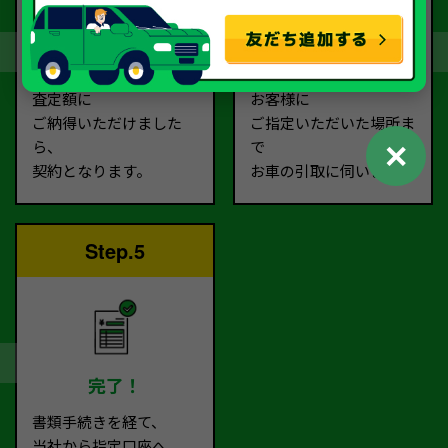
契約
お引取り
査定額に
お客様に
ご納得いただけました
ご指定いただいた場所ま
✕
ら、
で
契約となります。
お車の引取に伺います。
Step.5
完了！
書類手続きを経て、
当社から指定口座へ