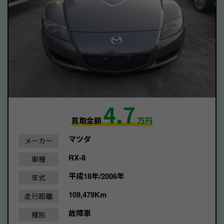
4.7
買取金額
万円
マツダ
メーカー
RX-8
車種
平成18年/2006年
年式
109,479Km
走行距離
故障車
種別