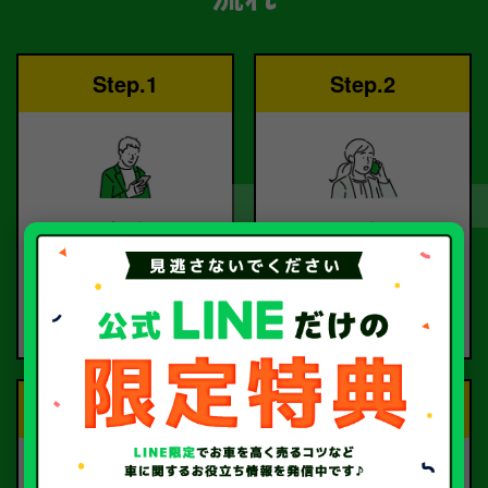
Step.1
Step.2
ご依頼
査定
お電話または査定フォー
査定のプロが
ムより
お電話で回答いたしま
ご依頼ください。
す。
Step.3
Step.4