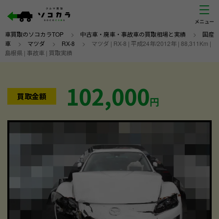
車買取のソコカラTOP
>
中古車・廃車・事故車の買取相場と実績
>
国産
車
>
マツダ
>
RX-8
>
マツダ | RX-8 | 平成24年/2012年 | 88,311Km |
島根県 | 事故車 | 買取実績
102,000
買取金額
円