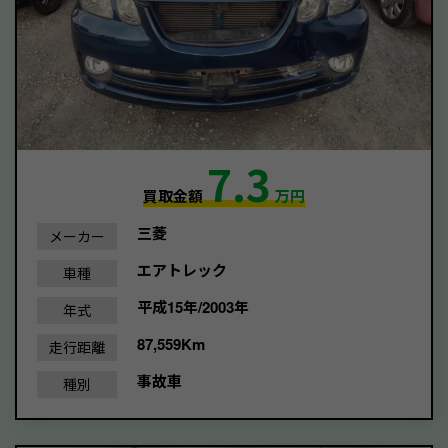
7.3
買取金額
万円
三菱
メーカー
エアトレック
車種
平成15年/2003年
年式
87,559Km
走行距離
事故車
種別