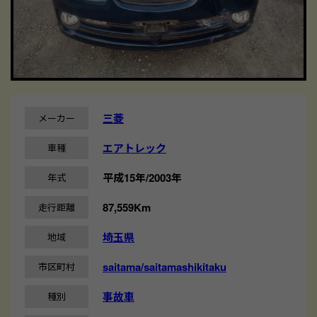
三菱
メーカー
エアトレック
車種
平成15年/2003年
年式
87,559Km
走行距離
埼玉県
地域
saitama/saitamashikitaku
市区町村
事故車
種別