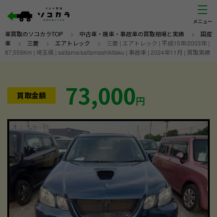
車買取のソコカラTOP
>
中古車・廃車・事故車の買取相場と実績
>
国産
車
>
三菱
>
エアトレック
>
三菱 | エアトレック | 平成15年/2003年 |
87,559Km | 埼玉県 | saitama/saitamashikitaku | 事故車 | 2024年11月 | 買取実績
73,000
買取金額
円