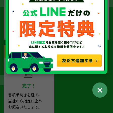
契約
お引取り
査定額に
お客様に
ご納得いただけました
ご指定いただいた場所ま
ら、
で
契約となります。
お車の引取に伺います。
Step.5
完了！
✕
書類手続きを経て、
当社から指定口座へ
お振込いたします。