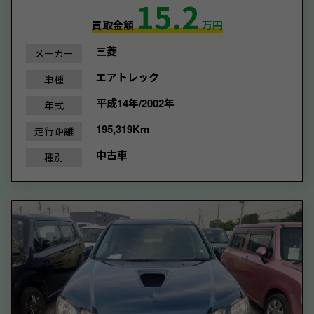
15.2
買取金額
万円
三菱
メーカー
エアトレック
車種
平成14年/2002年
年式
195,319Km
走行距離
中古車
種別