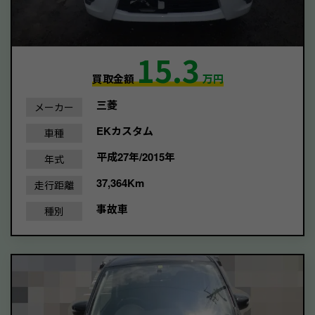
15.3
買取金額
万円
三菱
メーカー
EKカスタム
車種
平成27年/2015年
年式
37,364Km
走行距離
事故車
種別