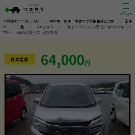
車買取のソコカラTOP
>
中古車・廃車・事故車の買取相場と実績
>
国産
車
>
三菱
>
EKカスタム
>
三菱 | EKカスタム | 平成27年/2015年 | 8,1
75Km | 福岡県 | 事故車 | 買取実績
64,000
買取金額
円