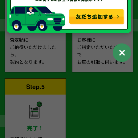
契約
お引取り
査定額に
お客様に
ご納得いただけました
ご指定いただいた場所ま
✕
ら、
で
契約となります。
お車の引取に伺います。
Step.5
完了！