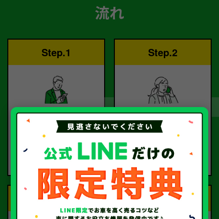
流れ
Step.1
Step.2
ご依頼
査定
お電話または査定フォー
査定のプロが
ムより
お電話で回答いたしま
ご依頼ください。
す。
Step.3
Step.4