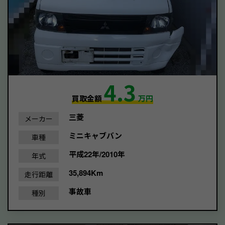
4.3
買取金額
万円
三菱
メーカー
ミニキャブバン
車種
平成22年/2010年
年式
35,894Km
走行距離
事故車
種別