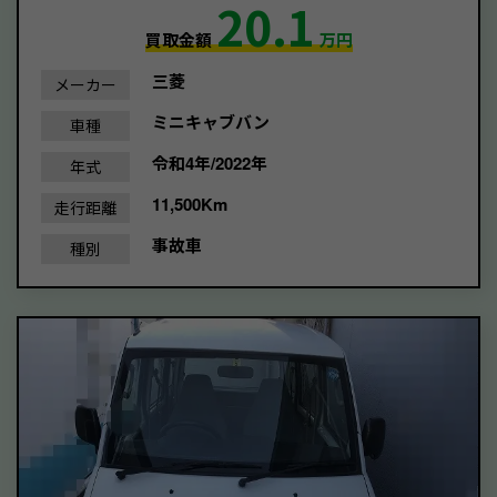
20.1
買取金額
万円
三菱
メーカー
ミニキャブバン
車種
令和4年/2022年
年式
11,500Km
走行距離
事故車
種別