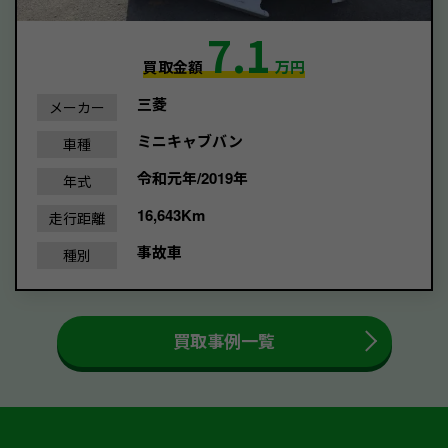
7.1
買取金額
万円
三菱
メーカー
ミニキャブバン
車種
令和元年/2019年
年式
16,643Km
走行距離
事故車
種別
買取事例一覧