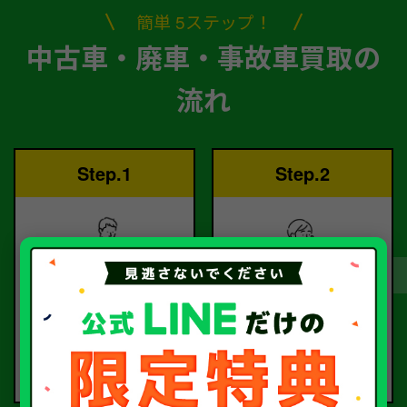
簡単 5ステップ！
中古車・廃車・事故車買取の
流れ
Step.1
Step.2
ご依頼
査定
お電話または査定フォー
査定のプロが
ムより
お電話で回答いたしま
ご依頼ください。
す。