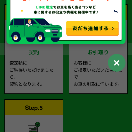
Step.3
Step.4
契約
お引取り
✕
査定額に
お客様に
ご納得いただけました
ご指定いただいた場所ま
ら、
で
契約となります。
お車の引取に伺います。
Step.5