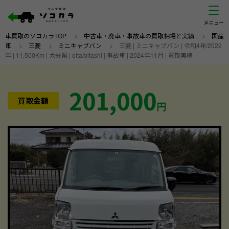
車買取のソコカラTOP
>
中古車・廃車・事故車の買取相場と実績
>
国産
車
>
三菱
>
ミニキャブバン
>
三菱 | ミニキャブバン | 令和4年/2022
年 | 11,500Km | 大分県 | oita/oitashi | 事故車 | 2024年11月 | 買取実績
201,000
買取金額
円