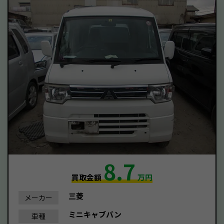
8.7
買取金額
万円
三菱
メーカー
ミニキャブバン
車種