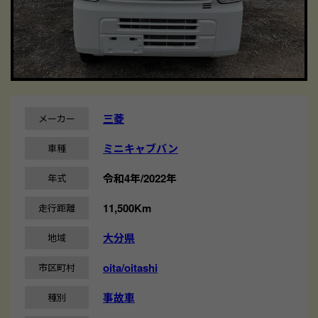
三菱
メーカー
ミニキャブバン
車種
令和4年/2022年
年式
11,500Km
走行距離
大分県
地域
oita/oitashi
市区町村
事故車
種別