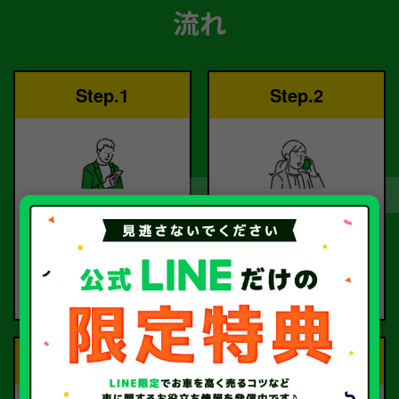
流れ
Step.1
Step.2
ご依頼
査定
お電話または査定フォー
査定のプロが
ムより
お電話で回答いたしま
ご依頼ください。
す。
Step.3
Step.4