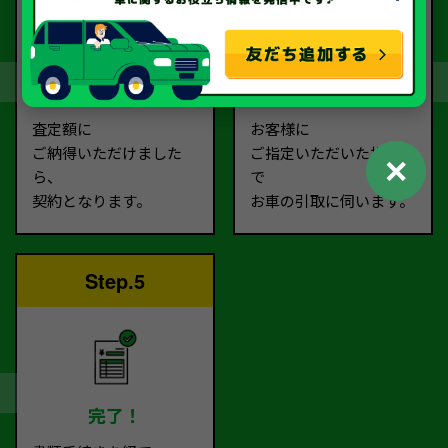
契約
お引取り
査定額に
お客様に
ご納得いただけました
ご指定いただいた場所ま
✕
ら、
で
契約となります。
お車の引取に伺います。
Step.5
完了！