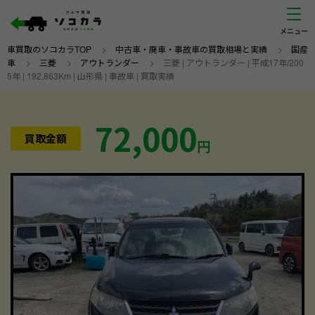
車買取のソコカラTOP
>
中古車・廃車・事故車の買取相場と実績
>
国産
車
>
三菱
>
アウトランダー
>
三菱 | アウトランダー | 平成17年/200
5年 | 192,863Km | 山形県 | 事故車 | 買取実績
72,000
買取金額
円