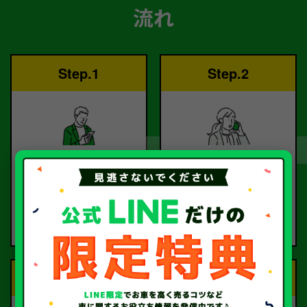
流れ
Step.1
Step.2
ご依頼
査定
お電話または査定フォー
査定のプロが
ムより
お電話で回答いたしま
ご依頼ください。
す。
Step.3
Step.4