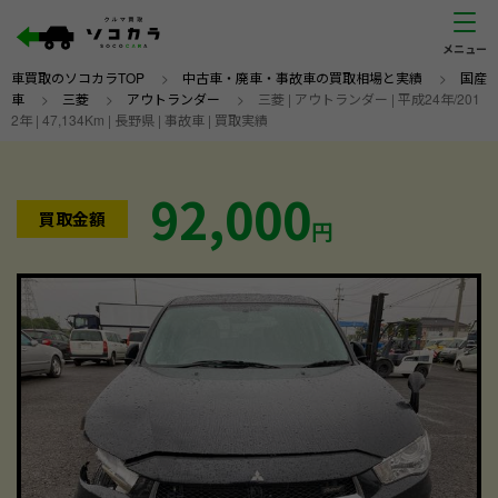
車買取のソコカラTOP
>
中古車・廃車・事故車の買取相場と実績
>
国産
車
>
三菱
>
アウトランダー
>
三菱 | アウトランダー | 平成24年/201
2年 | 47,134Km | 長野県 | 事故車 | 買取実績
92,000
買取金額
円