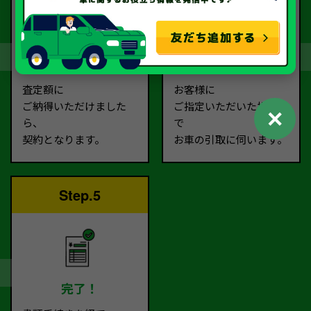
契約
お引取り
査定額に
お客様に
ご納得いただけました
ご指定いただいた場所ま
✕
ら、
で
契約となります。
お車の引取に伺います。
Step.5
完了！