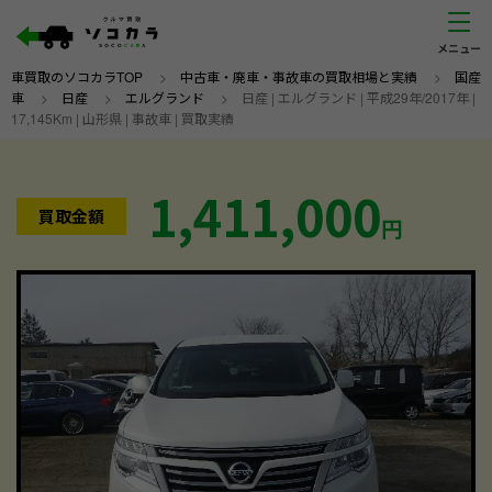
車買取のソコカラTOP
>
中古車・廃車・事故車の買取相場と実績
>
国産
車
>
日産
>
エルグランド
>
日産 | エルグランド | 平成29年/2017年 |
17,145Km | 山形県 | 事故車 | 買取実績
1,411,000
買取金額
円