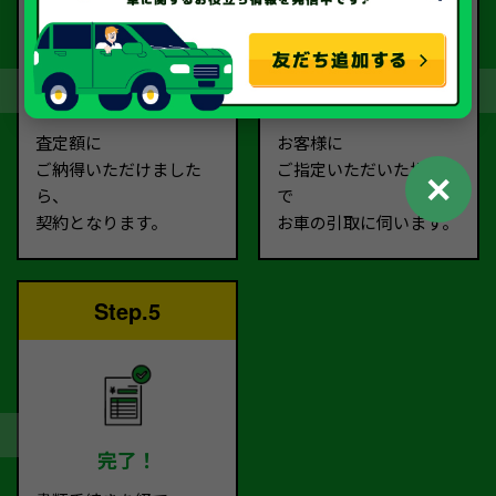
契約
お引取り
査定額に
お客様に
ご納得いただけました
ご指定いただいた場所ま
✕
ら、
で
契約となります。
お車の引取に伺います。
Step.5
完了！