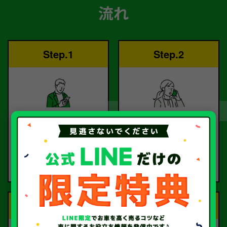
流れ
Step.1
Step.2
ご依頼
査定
お電話または査定フォー
査定のプロが
ムより
お電話で回答いたしま
ご依頼ください。
す。
Step.3
Step.4