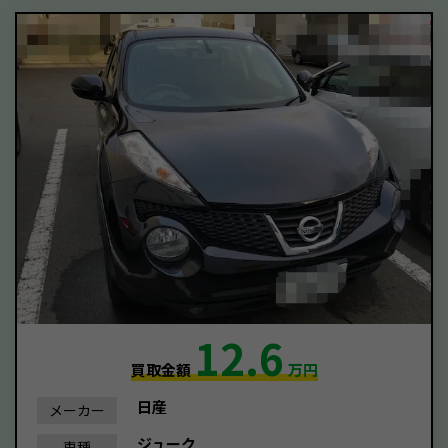
12.6
買取金額
万円
日産
メーカー
ジューク
車種