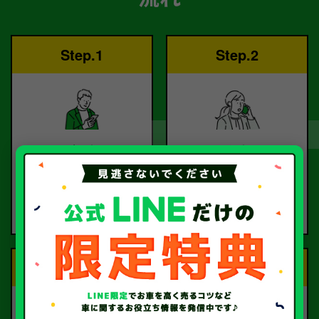
Step.1
Step.2
ご依頼
査定
お電話または査定フォー
査定のプロが
ムより
お電話で回答いたしま
ご依頼ください。
す。
Step.3
Step.4