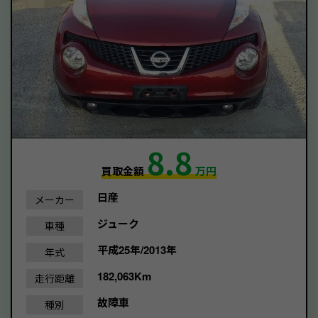
8.8
買取金額
万円
日産
メーカー
ジューク
車種
平成25年/2013年
年式
182,063Km
走行距離
故障車
種別