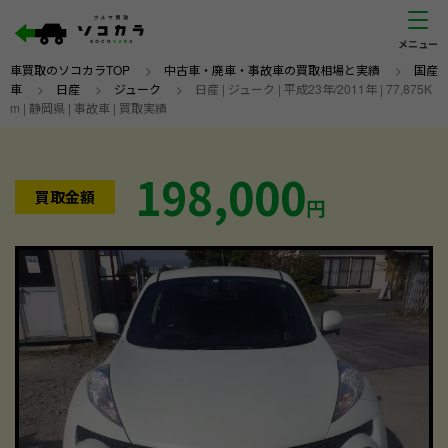
車買取のソコカラTOP
>
中古車・廃車・事故車の買取相場と実績
>
国産
車
>
日産
>
ジューク
>
日産 | ジューク | 平成23年/2011年 | 77,875K
m | 静岡県 | 事故車 | 買取実績
198,000
買取金額
円