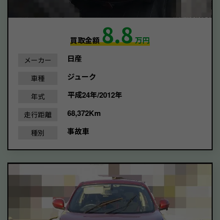
8.8
買取金額
万円
日産
メーカー
ジューク
車種
平成24年/2012年
年式
68,372Km
走行距離
事故車
種別