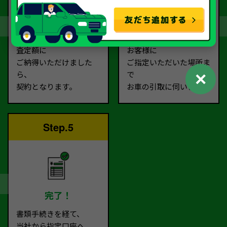
契約
お引取り
査定額に
お客様に
ご納得いただけました
ご指定いただいた場所ま
✕
ら、
で
契約となります。
お車の引取に伺います。
Step.5
完了！
書類手続きを経て、
当社から指定口座へ