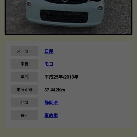
日産
メーカー
モコ
車種
平成25年/2013年
年式
37,442Km
走行距離
静岡県
地域
事故車
種別