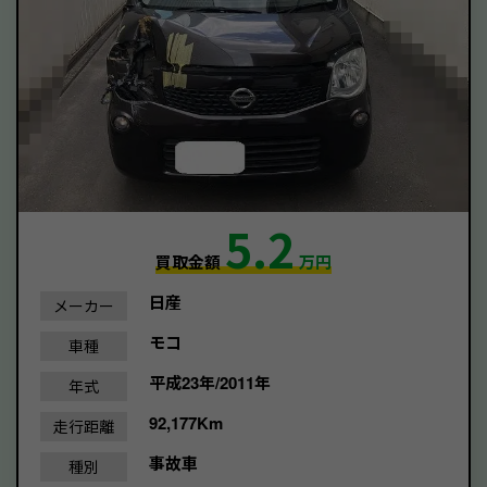
5.2
買取金額
万円
日産
メーカー
モコ
車種
平成23年/2011年
年式
92,177Km
走行距離
事故車
種別