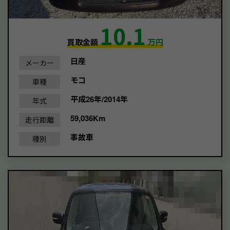
10.1
買取金額
万円
日産
メーカー
モコ
車種
平成26年/2014年
年式
59,036Km
走行距離
事故車
種別