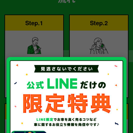
Step.1
Step.2
ご依頼
査定
お電話または査定フォー
査定のプロが
ムより
お電話で回答いたしま
ご依頼ください。
す。
Step.3
Step.4