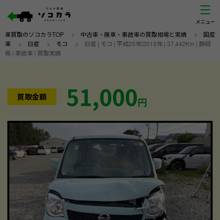
車買取のソコカラTOP
>
中古車・廃車・事故車の買取相場と実績
>
国産
車
>
日産
>
モコ
>
日産 | モコ | 平成25年/2013年 | 37,442Km | 静岡
県 | 事故車 | 買取実績
51,000
買取金額
円