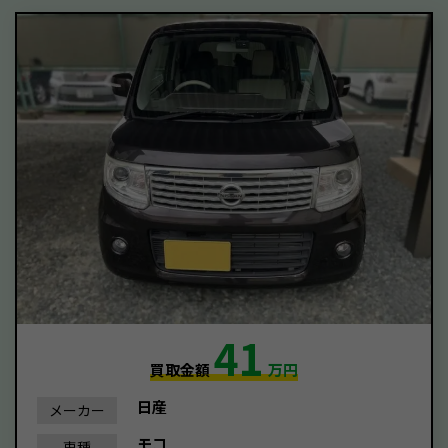
41
買取金額
万円
日産
メーカー
モコ
車種