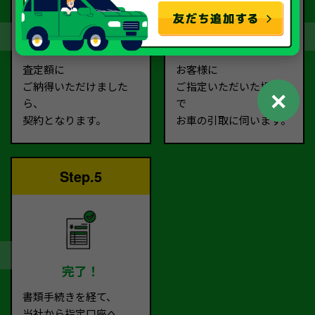
契約
お引取り
査定額に
お客様に
ご納得いただけました
ご指定いただいた場所ま
✕
ら、
で
契約となります。
お車の引取に伺います。
Step.5
完了！
書類手続きを経て、
当社から指定口座へ