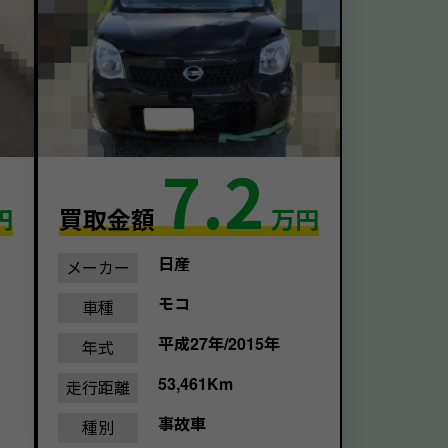
7.2
円
買取金額
万円
日産
メーカー
モコ
車種
平成27年/2015年
年式
53,461Km
走行距離
事故車
種別