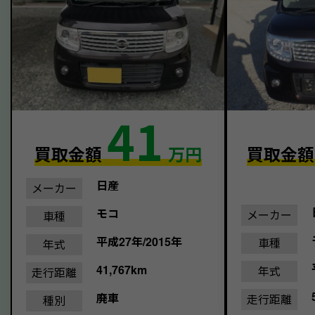
41
買取金額
万円
買取金
日産
メーカー
モコ
メーカー
車種
平成27年/2015年
車種
年式
41,767km
年式
走行距離
廃車
走行距離
種別