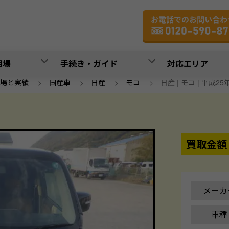
相場
手続き・ガイド
対応エリア
場と実績
>
国産車
>
日産
>
モコ
>
日産 | モコ | 平成25年
買取金額
メーカ
車種