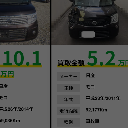
10.1
5.2
額
買取金額
万
万円
日産
メーカー
日産
モコ
車種
モコ
平成23年/2011年
年式
平成26年/2014年
92,177Km
走行距離
59,036Km
事故車
種別