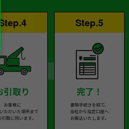
Step.4
Step.5
お引取り
完了！
お客様に
書類手続きを経て、
いただいた場所まで
当社から指定口座へ
の引取に伺います。
お振込いたします。