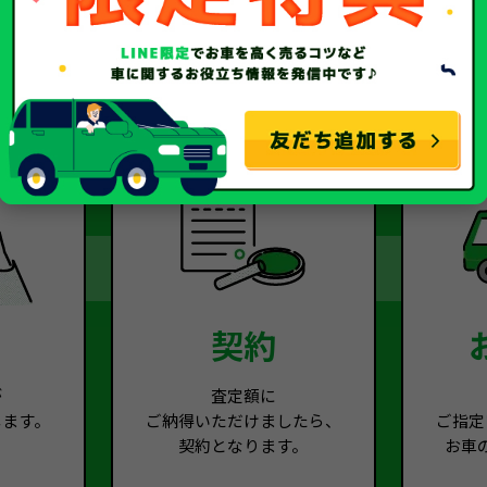
2
Step.3
契約
が
査定額に
します。
ご納得いただけましたら、
ご指定
契約となります。
お車