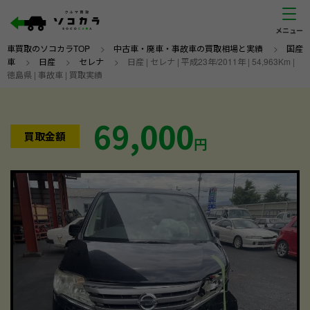
車買取のソコカラTOP
>
中古車・廃車・事故車の買取相場と実績
>
国産
車
>
日産
>
セレナ
>
日産 | セレナ | 平成23年/2011年 | 54,963Km |
徳島県 | 事故車 | 買取実績
69,000
買取金額
円