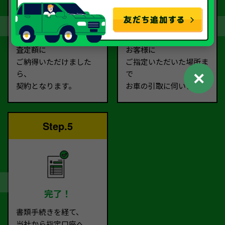
契約
お引取り
査定額に
お客様に
ご納得いただけました
ご指定いただいた場所ま
✕
ら、
で
契約となります。
お車の引取に伺います。
Step.5
完了！
書類手続きを経て、
当社から指定口座へ