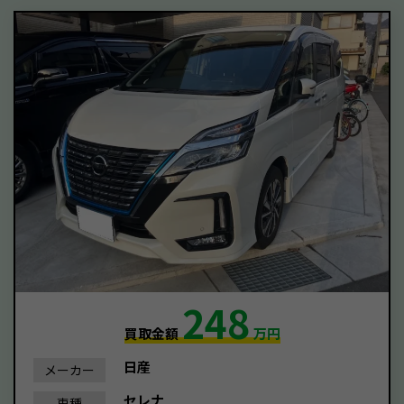
248
買取金額
万円
日産
メーカー
セレナ
車種