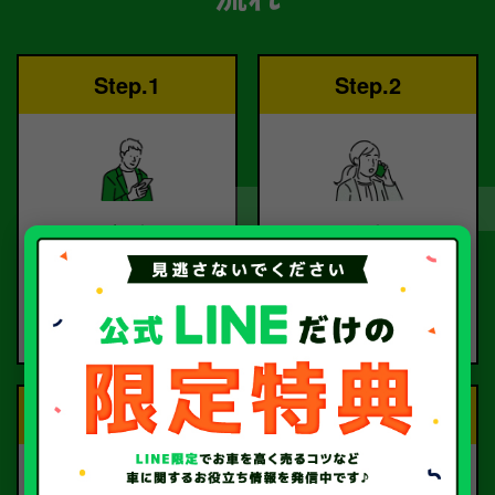
Step.1
Step.2
ご依頼
査定
お電話または査定フォー
査定のプロが
ムより
お電話で回答いたしま
ご依頼ください。
す。
Step.3
Step.4