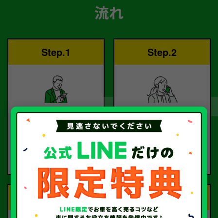
流れ
Step.1
Step.2
ご依頼
査定
お電話または査定フォー
査定のプロが
ムより
お電話で回答いたしま
ご依頼ください。
す。
Step.3
Step.4