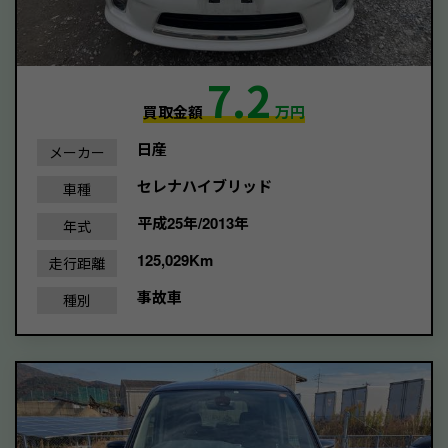
7.2
買取金額
万円
日産
メーカー
セレナハイブリッド
車種
平成25年/2013年
年式
125,029Km
走行距離
事故車
種別