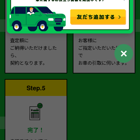
契約
お引取り
査定額に
お客様に
ご納得いただけました
ご指定いただいた場所ま
✕
ら、
で
契約となります。
お車の引取に伺います。
Step.5
完了！