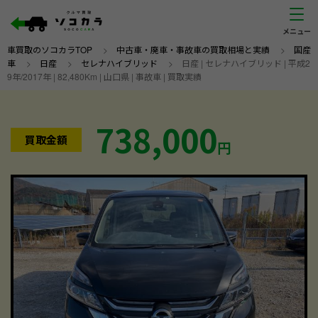
車買取のソコカラTOP
>
中古車・廃車・事故車の買取相場と実績
>
国産
車
>
日産
>
セレナハイブリッド
>
日産 | セレナハイブリッド | 平成2
9年/2017年 | 82,480Km | 山口県 | 事故車 | 買取実績
738,000
買取金額
円