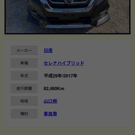
日産
メーカー
セレナハイブリッド
車種
平成29年/2017年
年式
82,480Km
走行距離
山口県
地域
事故車
種別