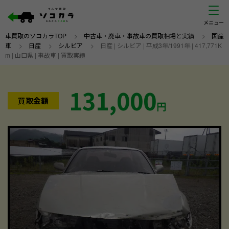
車買取のソコカラTOP
>
中古車・廃車・事故車の買取相場と実績
>
国産
車
>
日産
>
シルビア
>
日産 | シルビア | 平成3年/1991年 | 417,771K
m | 山口県 | 事故車 | 買取実績
131,000
買取金額
円