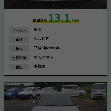
13.1
買取金額
万円
日産
メーカー
シルビア
車種
平成3年/1991年
年式
417,771Km
走行距離
事故車
種別