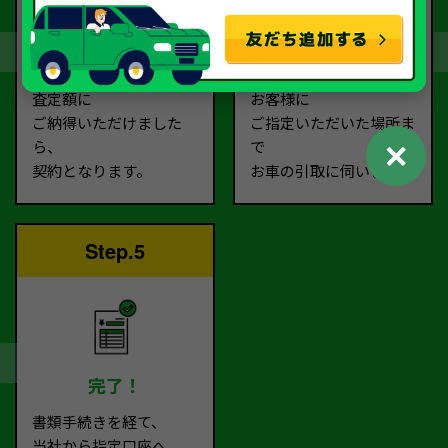
契約
お引取り
査定額に
お客様に
ご納得いただけました
ご指定いただいた場所ま
✕
ら、
で
契約となります。
お車の引取に伺います。
Step.5
完了！
書類手続きを経て、
当社から指定口座へ