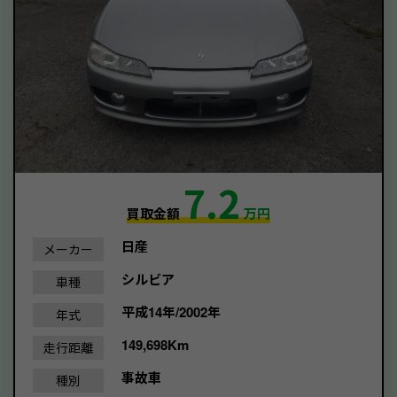
7.2
買取金額
万円
日産
メーカー
シルビア
車種
平成14年/2002年
年式
149,698Km
走行距離
事故車
種別