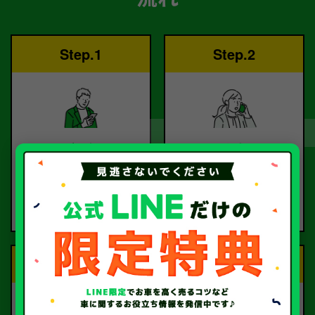
Step.1
Step.2
ご依頼
査定
お電話または査定フォー
査定のプロが
ムより
お電話で回答いたしま
ご依頼ください。
す。
Step.3
Step.4