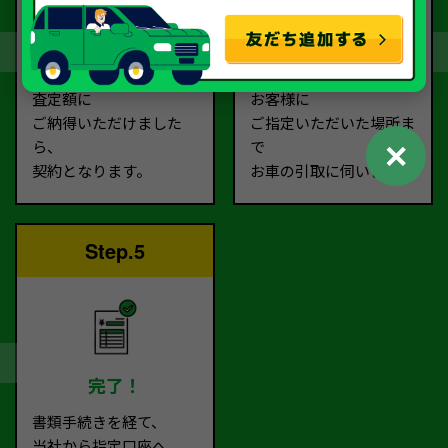
契約
お引取り
査定額に
お客様に
ご納得いただけました
ご指定いただいた場所ま
✕
ら、
で
契約となります。
お車の引取に伺います。
Step.5
完了！
書類手続きを経て、
当社から指定口座へ