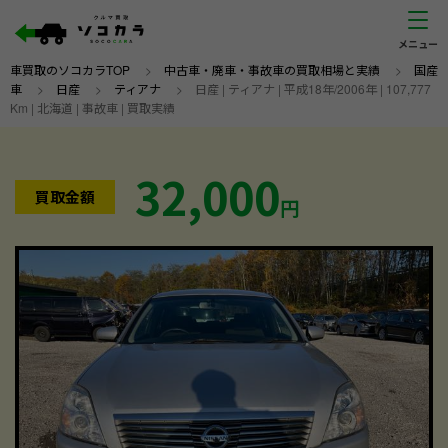
車買取のソコカラTOP
>
中古車・廃車・事故車の買取相場と実績
>
国産
車
>
日産
>
ティアナ
>
日産 | ティアナ | 平成18年/2006年 | 107,777
Km | 北海道 | 事故車 | 買取実績
32,000
買取金額
円