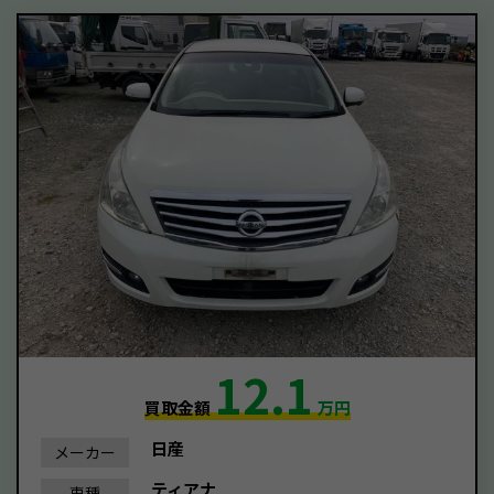
12.1
買取金額
万円
日産
メーカー
ティアナ
車種