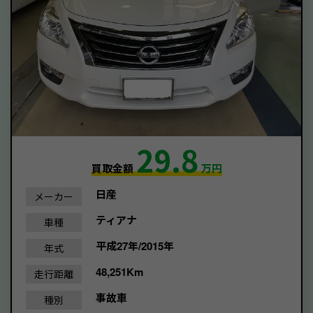
29.8
買取金額
万円
日産
メーカー
ティアナ
車種
平成27年/2015年
年式
48,251Km
走行距離
事故車
種別