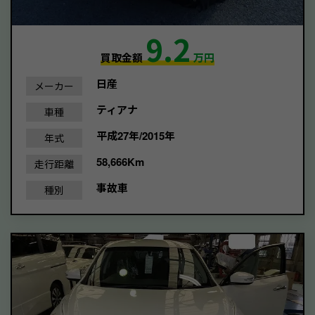
9.2
買取金額
万円
日産
メーカー
ティアナ
車種
平成27年/2015年
年式
58,666Km
走行距離
事故車
種別