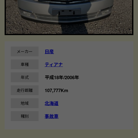
日産
メーカー
ティアナ
車種
平成18年/2006年
年式
107,777Km
走行距離
北海道
地域
事故車
種別