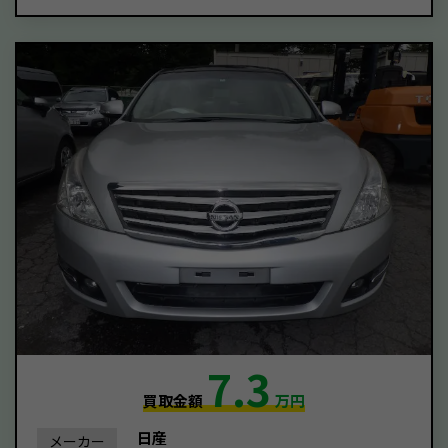
7.3
買取金額
万円
日産
メーカー