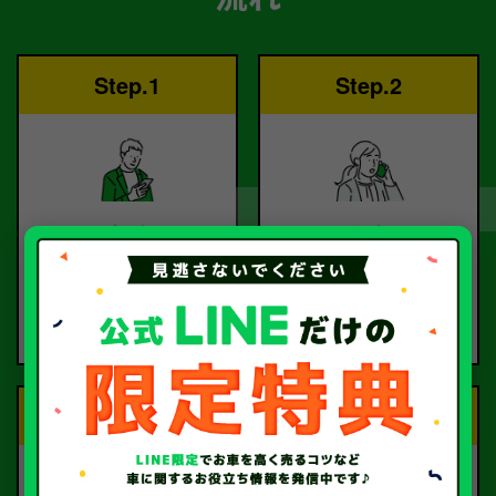
Step.1
Step.2
ご依頼
査定
お電話または査定フォー
査定のプロが
ムより
お電話で回答いたしま
ご依頼ください。
す。
Step.3
Step.4