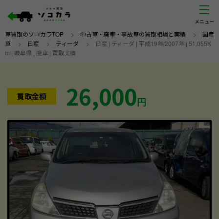
車買取のソコカラTOP
>
中古車・廃車・事故車の買取相場と実績
>
国産
車
>
日産
>
ティーダ
>
日産 | ティーダ | 平成19年/2007年 | 51,055K
m | 岐阜県 | 廃車 | 買取実績
26,000
買取金額
円