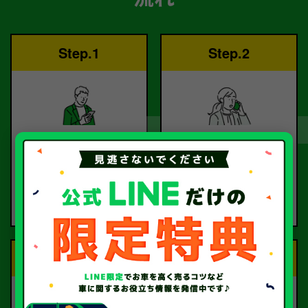
Step.1
Step.2
ご依頼
査定
お電話または査定フォー
査定のプロが
ムより
お電話で回答いたしま
ご依頼ください。
す。
Step.3
Step.4