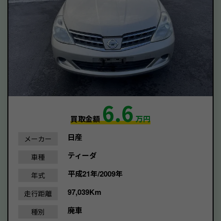
6.6
買取金額
万円
日産
メーカー
ティーダ
車種
平成21年/2009年
年式
97,039Km
走行距離
廃車
種別