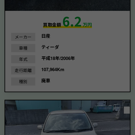
6.2
買取金額
万円
日産
メーカー
ティーダ
車種
平成18年/2006年
年式
107,964Km
走行距離
廃車
種別