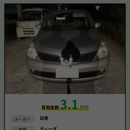
3.1
買取金額
万円
日産
メーカー
ティーダ
車種