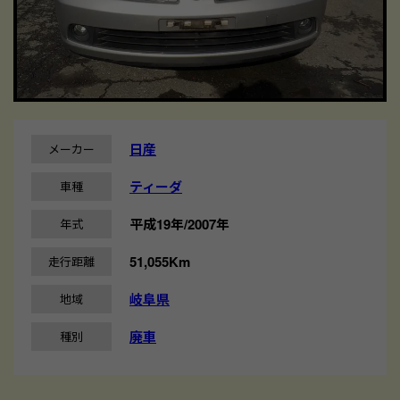
日産
メーカー
ティーダ
車種
平成19年/2007年
年式
51,055Km
走行距離
岐阜県
地域
廃車
種別