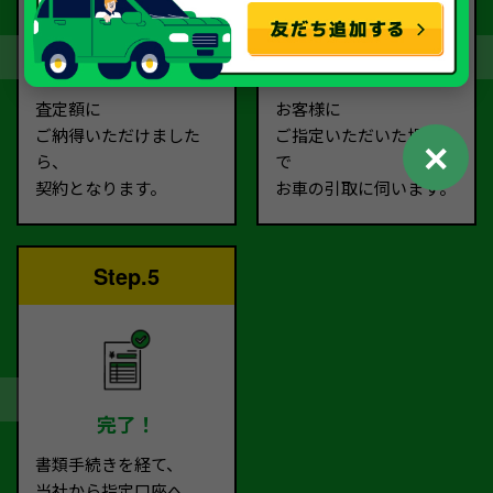
契約
お引取り
査定額に
お客様に
ご納得いただけました
ご指定いただいた場所ま
✕
ら、
で
契約となります。
お車の引取に伺います。
Step.5
完了！
書類手続きを経て、
当社から指定口座へ