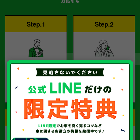
Step.1
Step.2
ご依頼
査定
お電話または査定フォー
査定のプロが
ムより
お電話で回答いたしま
ご依頼ください。
す。
Step.3
Step.4