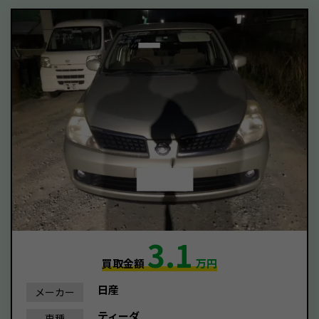
3.1
買取金額
万円
日産
メーカー
ティーダ
車種