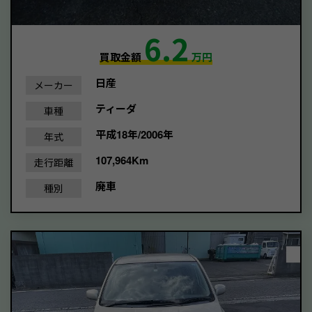
6.2
買取金額
万円
日産
メーカー
ティーダ
車種
平成18年/2006年
年式
107,964Km
走行距離
廃車
種別