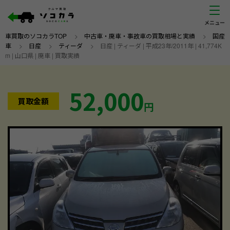
車買取のソコカラTOP
>
中古車・廃車・事故車の買取相場と実績
>
国産
車
>
日産
>
ティーダ
>
日産 | ティーダ | 平成23年/2011年 | 41,774K
m | 山口県 | 廃車 | 買取実績
52,000
買取金額
円