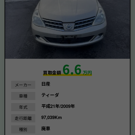
6.6
買取金額
万円
日産
メーカー
ティーダ
車種
平成21年/2009年
年式
97,039Km
走行距離
廃車
種別