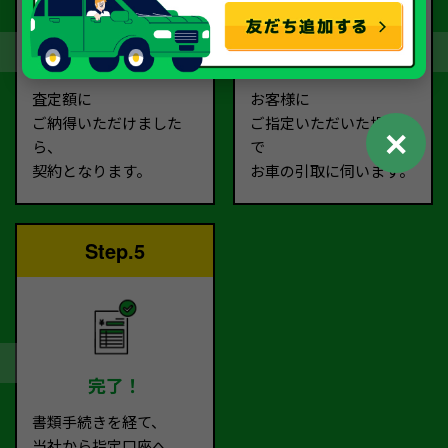
契約
お引取り
査定額に
お客様に
ご納得いただけました
ご指定いただいた場所ま
✕
ら、
で
契約となります。
お車の引取に伺います。
Step.5
完了！
書類手続きを経て、
当社から指定口座へ