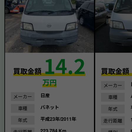
14.2
買取金額
買取金額
万円
メーカー
日産
メーカー
車種
バネット
車種
年式
平成23年/2011年
年式
走行距離
223,784 Km
走行距離