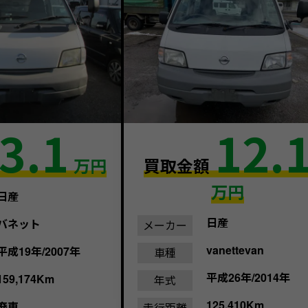
3.1
12.
万円
買取金額
万円
日産
日産
バネット
メーカー
vanettevan
平成19年/2007年
車種
平成26年/2014年
159,174Km
年式
125,410Km
廃車
走行距離