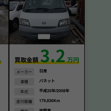
1
3.2
買取金額
万円
日産
メーカー
バネット
車種
平成20年/2008年
年式
179,836Km
走行距離
故障車