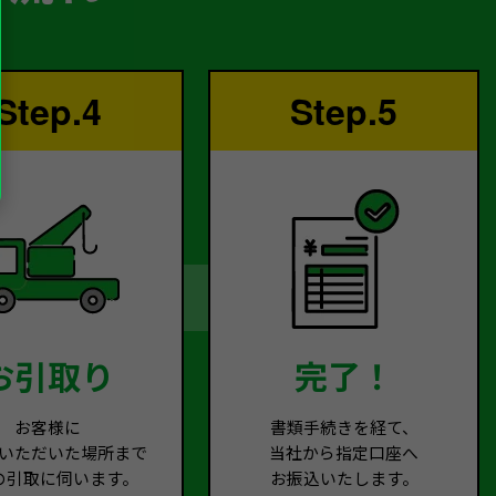
Step.4
Step.5
お引取り
完了！
お客様に
書類手続きを経て、
いただいた場所まで
当社から指定口座へ
の引取に伺います。
お振込いたします。