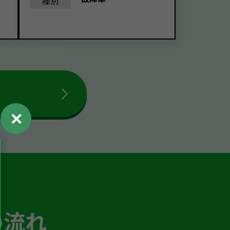
種別
✕
の流れ