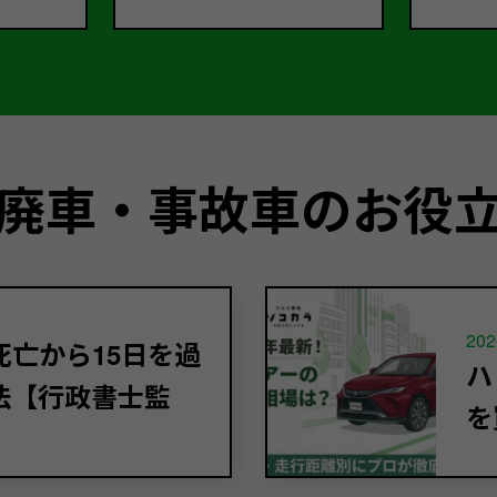
廃車・事故車のお役
202
亡から15日を過
ハ
法【行政書士監
を