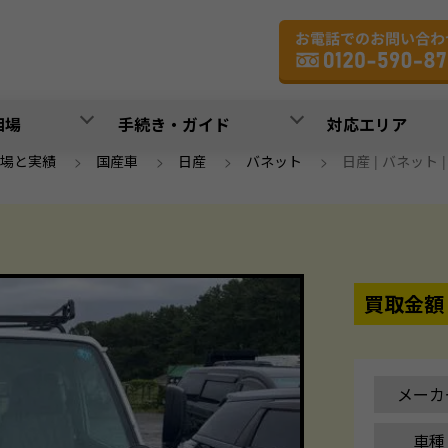
相場
手続き・ガイド
対応エリア
場と実績
>
国産車
>
日産
>
バネット
>
日産 | バネット | 平
買取金額
メーカ
車種