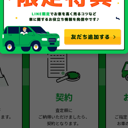
2
Step.3
契約
が
査定額に
します。
ご納得いただけましたら、
ご指定
契約となります。
お車