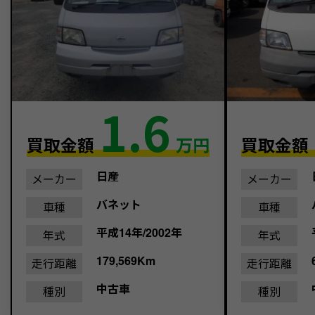
1.6
買取金額
万円
買取金額
日産
メーカー
メーカー
バネット
車種
車種
平成14年/2002年
年式
年式
179,569Km
走行距離
走行距離
中古車
種別
種別