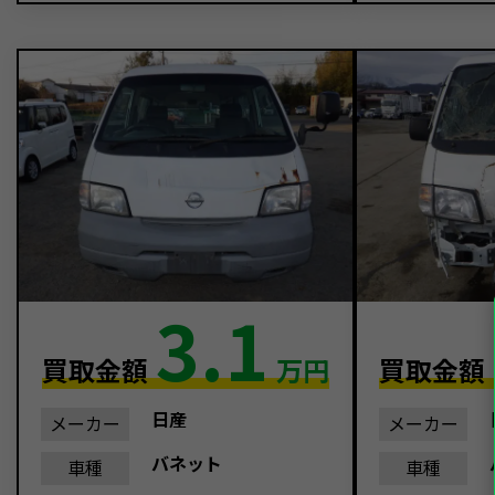
3.1
買取金額
万円
買取金額
日産
メーカー
メーカー
バネット
車種
車種