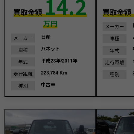
14.2
買取金額
買取金額
万円
メーカー
日産
メーカー
車種
バネット
車種
年式
平成23年/2011年
年式
走行距離
223,784 Km
走行距離
種別
中古車
種別