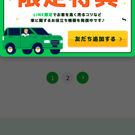
平成28年/2016年
平成19年/2007年
年式
3,643Km
112,447Km
走行距離
事故車
中古車
種別
1
2