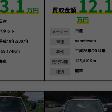
3.1
12.
万円
買取金額
万円
日産
日産
バネット
メーカー
vanettevan
平成19年/2007年
車種
平成26年/2014年
159,174Km
年式
125,410Km
廃車
走行距離
廃車
種別