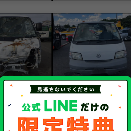
6.6
7.1
万円
買取金額
万
日産
日産
メーカー
バネット
バネット
車種