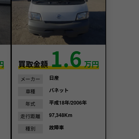
1.6
円
買取金額
万円
日産
メーカー
バネット
車種
平成18年/2006年
年式
97,348Km
走行距離
故障車
種別