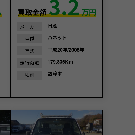
1
3.2
買取金額
万円
日産
メーカー
バネット
車種
平成20年/2008年
年式
179,836Km
走行距離
故障車
種別