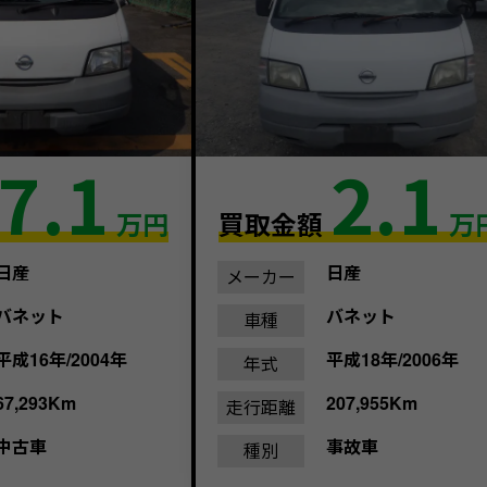
7.1
2.1
万円
買取金額
万
日産
日産
メーカー
バネット
バネット
車種
平成16年/2004年
平成18年/2006年
年式
67,293Km
207,955Km
走行距離
中古車
事故車
種別