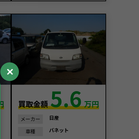
✕
5.6
円
買取金額
万円
日産
メーカー
バネット
車種