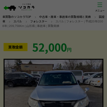
車買取のソコカラTOP
>
中古車・廃車・事故車の買取相場と実績
>
国産
車
>
スバル
>
フォレスター
>
スバル | フォレスター | 平成20年/200
8年 | 209,758Km | 山形県 | 事故車 | 買取実績
52,000
買取金額
円