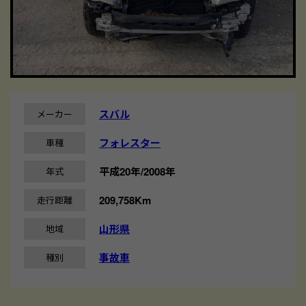
スバル
メーカー
フォレスター
車種
平成20年/2008年
年式
209,758Km
走行距離
山形県
地域
事故車
種別