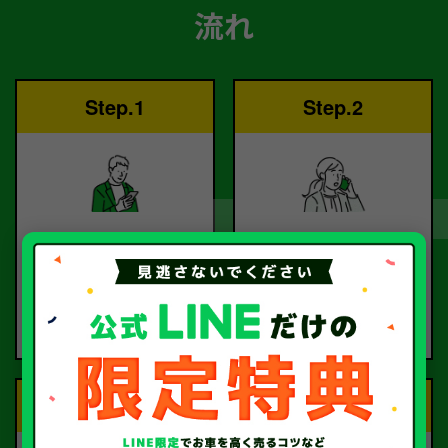
流れ
Step.1
Step.2
ご依頼
査定
お電話または査定フォー
査定のプロが
ムより
お電話で回答いたしま
ご依頼ください。
す。
Step.3
Step.4