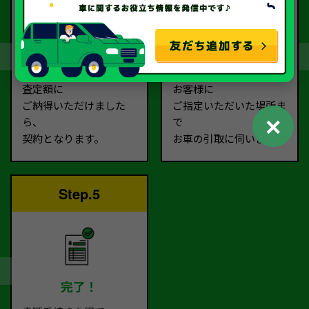
契約
お引取り
査定額に
お客様に
ご納得いただけました
ご指定いただいた場所ま
✕
ら、
で
契約となります。
お車の引取に伺います。
Step.5
完了！