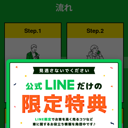
流れ
Step.1
Step.2
ご依頼
査定
お電話または査定フォー
査定のプロが
ムより
お電話で回答いたしま
ご依頼ください。
す。
Step.3
Step.4