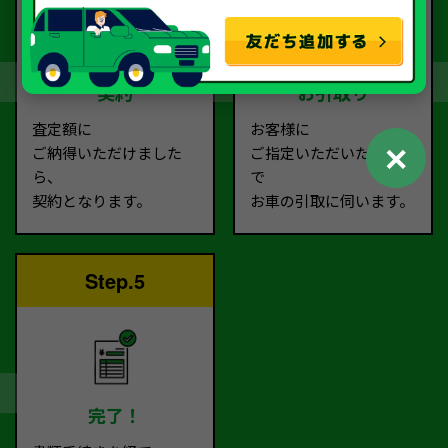
契約
お引取り
査定額に
お客様に
✕
ご納得いただけました
ご指定いただいた場所ま
ら、
で
契約となります。
お車の引取に伺います。
Step.5
完了！