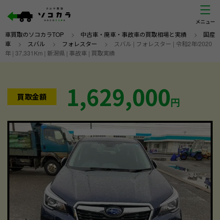
車買取のソコカラTOP
>
中古車・廃車・事故車の買取相場と実績
>
国産
車
>
スバル
>
フォレスター
>
スバル | フォレスター | 令和2年/2020
年 | 37,331Km | 新潟県 | 事故車 | 買取実績
1,629,000
買取金額
円