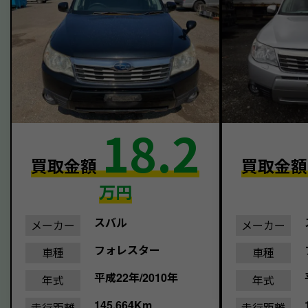
18.2
買取金額
買取金
万円
スバル
メーカー
メーカー
フォレスター
車種
車種
平成22年/2010年
年式
年式
145,664Km
走行距離
走行距離