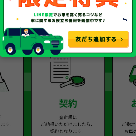
2
Step.3
契約
が
査定額に
します。
ご納得いただけましたら、
ご指定
契約となります。
お車