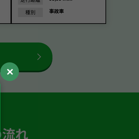
事故車
種別
✕
の流れ