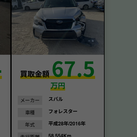
4
67.5
買取金額
万円
スバル
メーカー
フォレスター
車種
平成28年/2016年
年式
58,554Km
走行距離