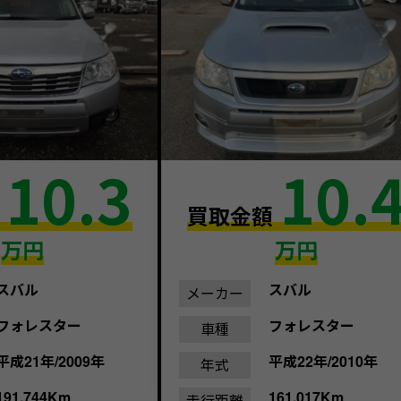
10.3
10.
額
買取金額
万円
万円
スバル
スバル
メーカー
フォレスター
フォレスター
車種
平成21年/2009年
平成22年/2010年
年式
191,744Km
161,017Km
走行距離