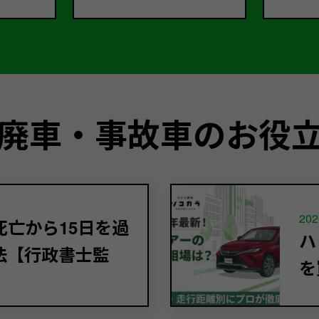
廃車・事故車のお役
202
亡から15日を過
ハ
法【行政書士監
を