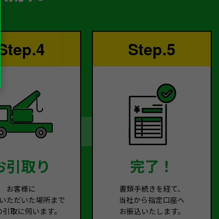
Step.4
Step.5
お引取り
完了！
お客様に
書類手続きを経て、
いただいた場所まで
当社から指定口座へ
の引取に伺います。
お振込いたします。