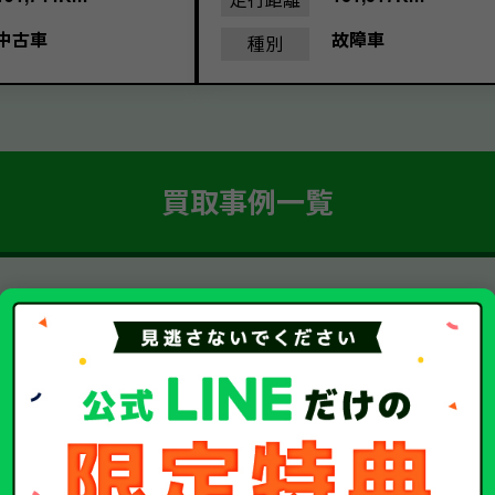
中古車
故障車
種別
買取事例一覧
簡単 5ステップ！
車・廃車・事故車買取