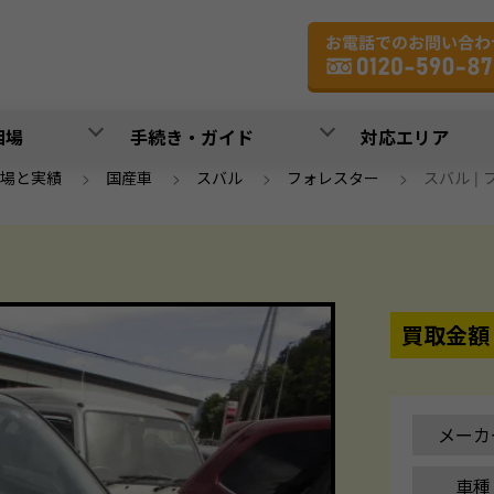
相場
手続き・ガイド
対応エリア
場と実績
>
国産車
>
スバル
>
フォレスター
>
スバル | フ
買取金額
メーカ
車種