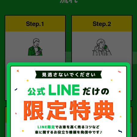
Step.1
Step.2
ご依頼
査定
お電話または査定フォー
査定のプロが
ムより
お電話で回答いたしま
ご依頼ください。
す。
Step.3
Step.4