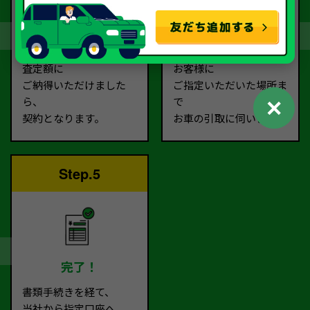
契約
お引取り
査定額に
お客様に
ご納得いただけました
ご指定いただいた場所ま
✕
ら、
で
契約となります。
お車の引取に伺います。
Step.5
完了！
書類手続きを経て、
当社から指定口座へ