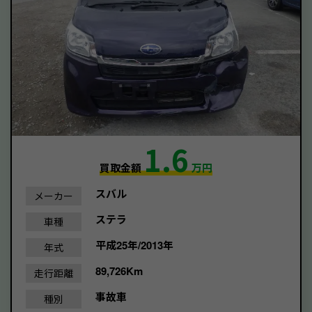
1.6
買取金額
万円
スバル
メーカー
ステラ
車種
平成25年/2013年
年式
89,726Km
走行距離
事故車
種別