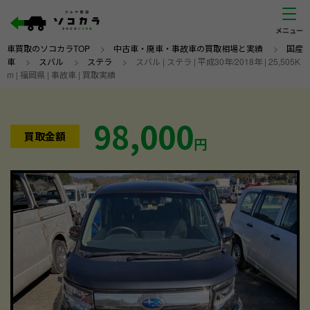
車買取のソコカラTOP
>
中古車・廃車・事故車の買取相場と実績
>
国産
車
>
スバル
>
ステラ
>
スバル | ステラ | 平成30年/2018年 | 25,505K
m | 福岡県 | 事故車 | 買取実績
98,000
買取金額
円