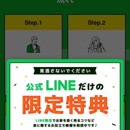
Step.1
Step.2
ご依頼
査定
お電話または査定フォー
査定のプロが
ムより
お電話で回答いたしま
ご依頼ください。
す。
Step.3
Step.4