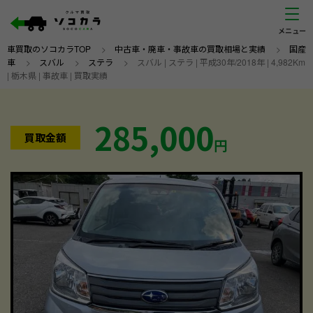
車買取のソコカラTOP
>
中古車・廃車・事故車の買取相場と実績
>
国産
車
>
スバル
>
ステラ
>
スバル | ステラ | 平成30年/2018年 | 4,982Km
| 栃木県 | 事故車 | 買取実績
285,000
買取金額
円