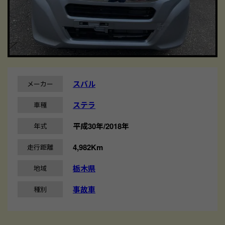
スバル
メーカー
ステラ
車種
平成30年/2018年
年式
4,982Km
走行距離
栃木県
地域
事故車
種別