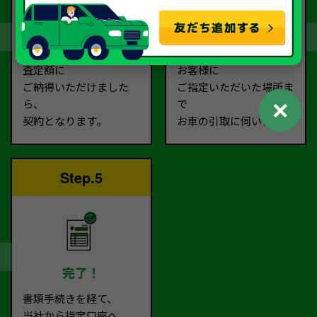
契約
お引取り
査定額に
お客様に
ご納得いただけました
ご指定いただいた場所ま
✕
ら、
で
契約となります。
お車の引取に伺います。
Step.5
完了！
書類手続きを経て、
当社から指定口座へ