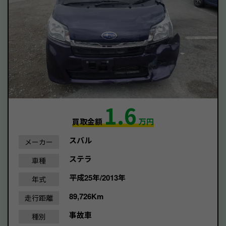
1.6
買取金額
万円
スバル
メーカー
ステラ
車種
平成25年/2013年
年式
89,726Km
走行距離
事故車
種別