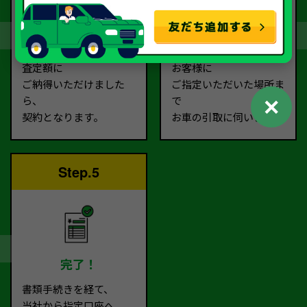
契約
お引取り
査定額に
お客様に
ご納得いただけました
ご指定いただいた場所ま
✕
ら、
で
契約となります。
お車の引取に伺います。
Step.5
完了！
書類手続きを経て、
当社から指定口座へ