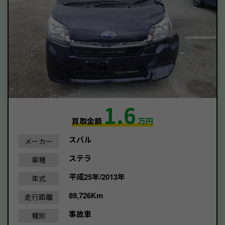
1.6
買取金額
万円
スバル
メーカー
ステラ
車種
平成25年/2013年
年式
89,726Km
走行距離
事故車
種別