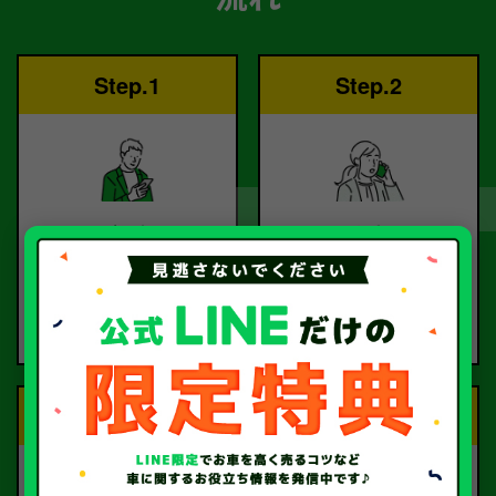
Step.1
Step.2
ご依頼
査定
お電話または査定フォー
査定のプロが
ムより
お電話で回答いたしま
ご依頼ください。
す。
Step.3
Step.4