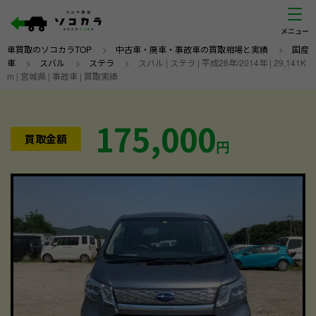
車買取のソコカラTOP
>
中古車・廃車・事故車の買取相場と実績
>
国産
車
>
スバル
>
ステラ
>
スバル | ステラ | 平成26年/2014年 | 29,141K
m | 宮城県 | 事故車 | 買取実績
175,000
買取金額
円