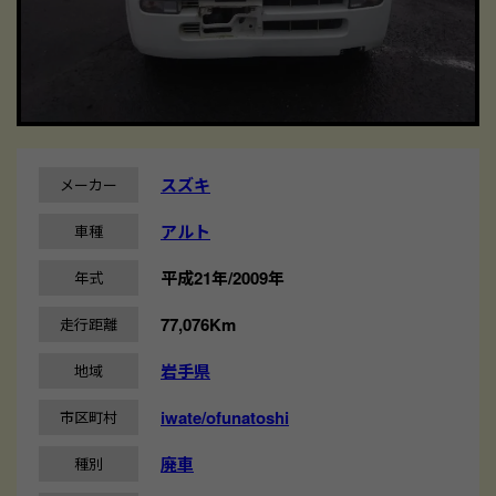
スズキ
メーカー
アルト
車種
平成21年/2009年
年式
77,076Km
走行距離
岩手県
地域
iwate/ofunatoshi
市区町村
廃車
種別