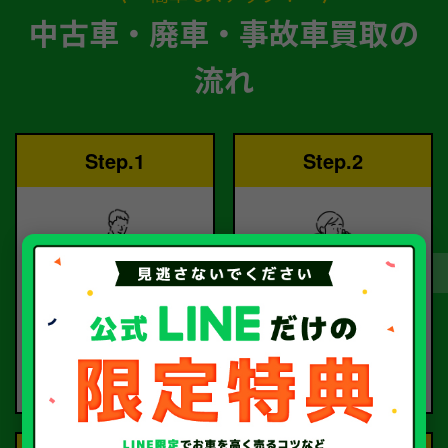
中古車・廃車・事故車買取の
流れ
Step.1
Step.2
ご依頼
査定
お電話または査定フォー
査定のプロが
ムより
お電話で回答いたしま
ご依頼ください。
す。