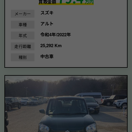
買取金額
万円
スズキ
メーカー
アルト
車種
令和4年/2022年
年式
25,292 Km
走行距離
中古車
種別