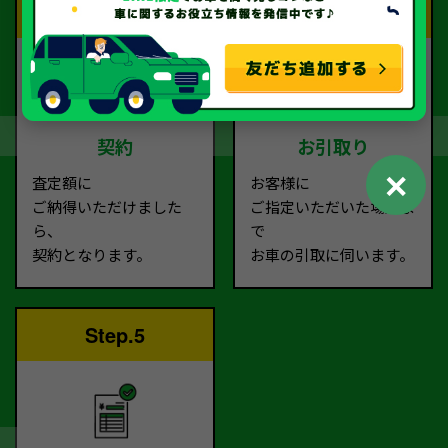
Step.3
Step.4
契約
お引取り
✕
査定額に
お客様に
ご納得いただけました
ご指定いただいた場所ま
ら、
で
契約となります。
お車の引取に伺います。
Step.5