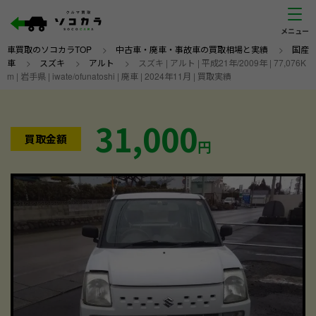
車買取のソコカラTOP
>
中古車・廃車・事故車の買取相場と実績
>
国産
車
>
スズキ
>
アルト
>
スズキ | アルト | 平成21年/2009年 | 77,076K
m | 岩手県 | iwate/ofunatoshi | 廃車 | 2024年11月 | 買取実績
31,000
買取金額
円