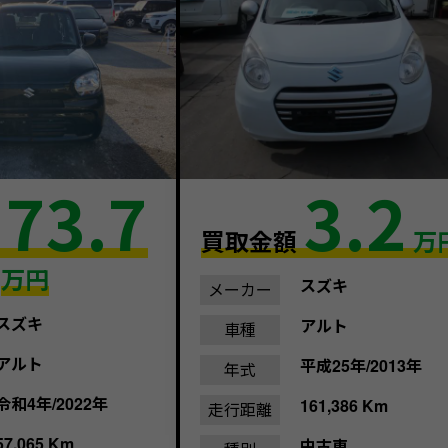
73.7
3.2
額
買取金額
万
万円
スズキ
メーカー
スズキ
アルト
車種
アルト
平成25年/2013年
年式
令和4年/2022年
161,386 Km
走行距離
57,065 Km
中古車