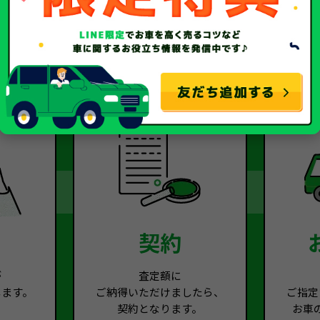
2
Step.3
契約
が
査定額に
します。
ご納得いただけましたら、
ご指定
契約となります。
お車