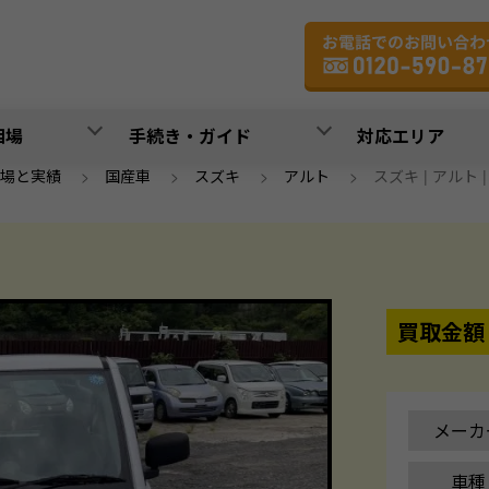
相場
手続き・ガイド
対応エリア
場と実績
>
国産車
>
スズキ
>
アルト
>
スズキ | アルト | 平
買取金額
メーカ
車種