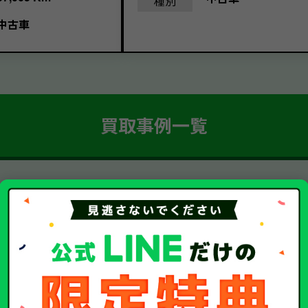
種別
中古車
買取事例一覧
簡単 5ステップ！
車・廃車・事故車買取