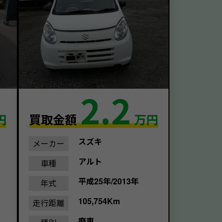
2.2
円
買取金額
万円
スズキ
メーカー
アルト
車種
平成25年/2013年
年式
105,754Km
走行距離
廃車