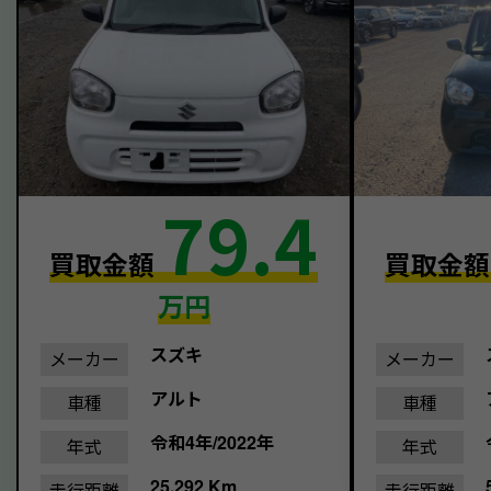
79.4
買取金額
買取金
万円
スズキ
メーカー
メーカー
アルト
車種
車種
令和4年/2022年
年式
年式
25,292 Km
走行距離
走行距離