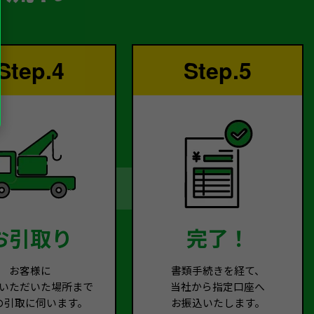
Step.4
Step.5
お引取り
完了！
お客様に
書類手続きを経て、
いただいた場所まで
当社から指定口座へ
の引取に伺います。
お振込いたします。