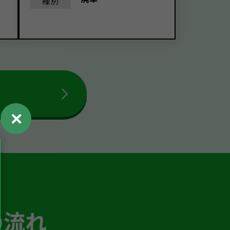
種別
✕
の流れ