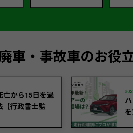
廃車・事故車のお役
202
亡から15日を過
ハ
法【行政書士監
を