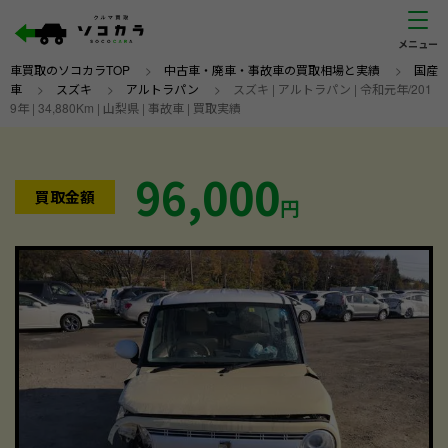
車買取のソコカラTOP
>
中古車・廃車・事故車の買取相場と実績
>
国産
車
>
スズキ
>
アルトラパン
>
スズキ | アルトラパン | 令和元年/201
9年 | 34,880Km | 山梨県 | 事故車 | 買取実績
96,000
買取金額
円