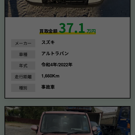
37.1
買取金額
万円
スズキ
メーカー
アルトラパン
車種
令和4年/2022年
年式
1,660Km
走行距離
事故車
種別