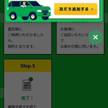
契約
お引取り
査定額に
お客様に
✕
ご納得いただけました
ご指定いただいた場所ま
ら、
で
契約となります。
お車の引取に伺います。
Step.5
完了！
書類手続きを経て、