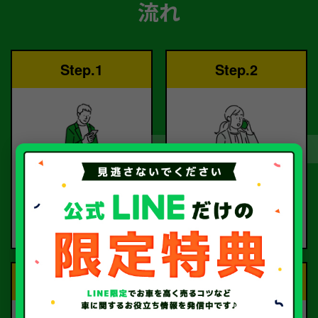
流れ
Step.1
Step.2
ご依頼
査定
お電話または査定フォー
査定のプロが
ムより
お電話で回答いたしま
ご依頼ください。
す。
Step.3
Step.4