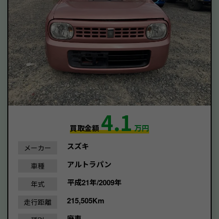
4.1
買取金額
万円
スズキ
メーカー
アルトラパン
車種
平成21年/2009年
年式
215,505Km
走行距離
廃車