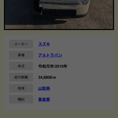
スズキ
メーカー
アルトラパン
車種
令和元年/2019年
年式
34,880Km
走行距離
山梨県
地域
事故車
種別