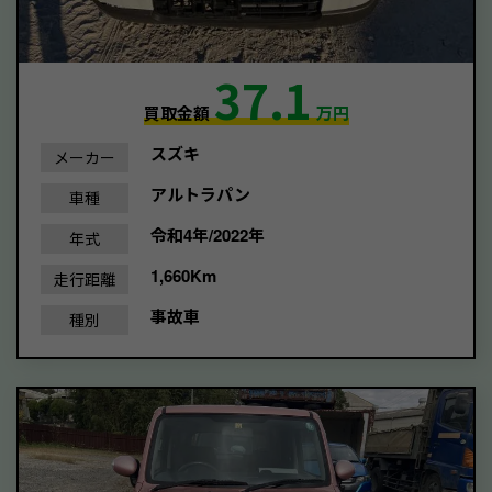
37.1
買取金額
万円
スズキ
メーカー
アルトラパン
車種
令和4年/2022年
年式
1,660Km
走行距離
事故車
種別