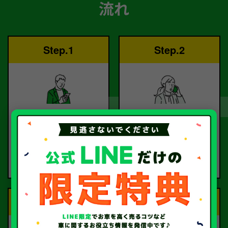
流れ
Step.1
Step.2
ご依頼
査定
お電話または査定フォー
査定のプロが
ムより
お電話で回答いたしま
ご依頼ください。
す。
Step.3
Step.4