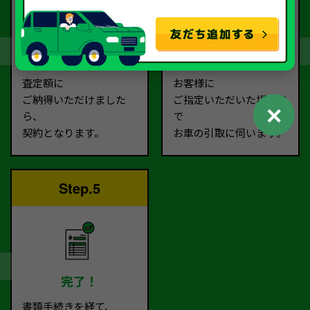
契約
お引取り
査定額に
お客様に
ご納得いただけました
ご指定いただいた場所ま
✕
ら、
で
契約となります。
お車の引取に伺います。
Step.5
完了！
書類手続きを経て、