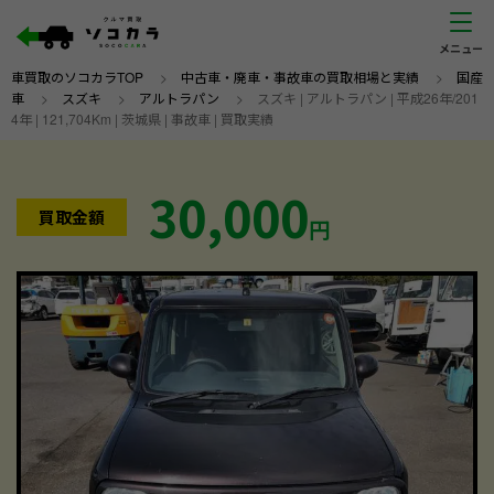
車買取のソコカラTOP
>
中古車・廃車・事故車の買取相場と実績
>
国産
車
>
スズキ
>
アルトラパン
>
スズキ | アルトラパン | 平成26年/201
4年 | 121,704Km | 茨城県 | 事故車 | 買取実績
30,000
買取金額
円