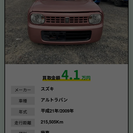
4.1
買取金額
万円
スズキ
メーカー
アルトラパン
車種
平成21年/2009年
年式
215,505Km
走行距離
廃車