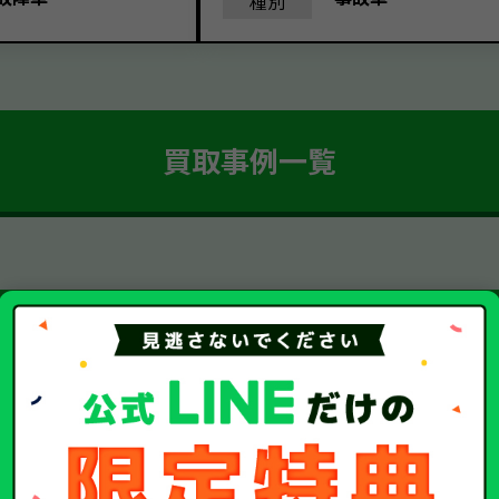
種別
買取事例一覧
簡単 5ステップ！
車・廃車・事故車買取