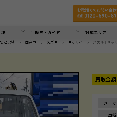
相場
手続き・ガイド
対応エリア
場と実績
>
国産車
>
スズキ
>
キャリイ
>
スズキ | キャリイ 
買取金額
メーカ
車種