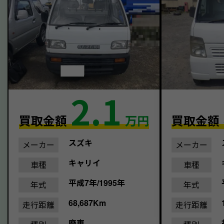
2.1
買取金額
万円
買取金額
スズキ
メーカー
メーカー
キャリイ
車種
車種
平成7年/1995年
年式
年式
68,687Km
走行距離
走行距離
廃車