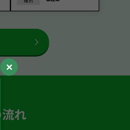
種別
✕
の流れ