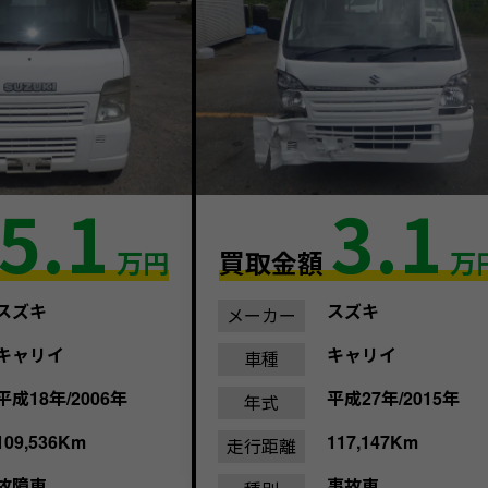
5.1
3.1
万円
買取金額
万
スズキ
スズキ
メーカー
キャリイ
キャリイ
車種
平成18年/2006年
平成27年/2015年
年式
109,536Km
117,147Km
走行距離
故障車
事故車