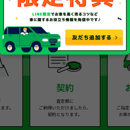
2
Step.3
契約
が
査定額に
します。
ご納得いただけましたら、
ご指定
契約となります。
お車