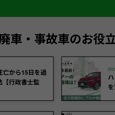
廃車・事故車のお役
202
亡から15日を過
ハ
法【行政書士監
を