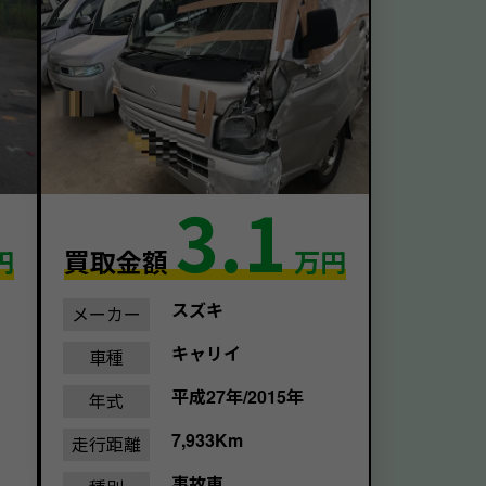
3.1
円
買取金額
万円
スズキ
メーカー
キャリイ
車種
平成27年/2015年
年式
7,933Km
走行距離
事故車