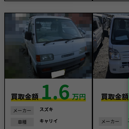
1.6
買取金額
万円
買取金
スズキ
メーカー
キャリイ
メーカー
車種