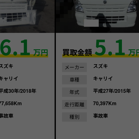
6.1
5.1
万円
買取金額
万
スズキ
スズキ
メーカー
キャリイ
キャリイ
車種
平成30年/2018年
平成27年/2015年
年式
77,658Km
70,397Km
走行距離
事故車
事故車
種別