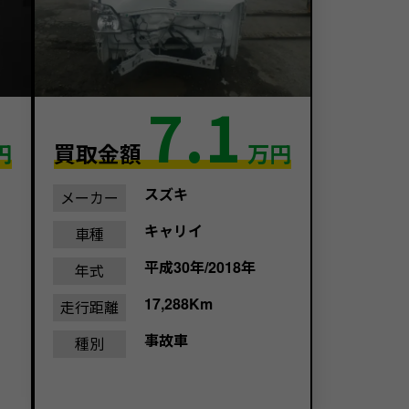
7.1
円
買取金額
万円
スズキ
メーカー
キャリイ
車種
平成30年/2018年
年式
17,288Km
走行距離
事故車
種別