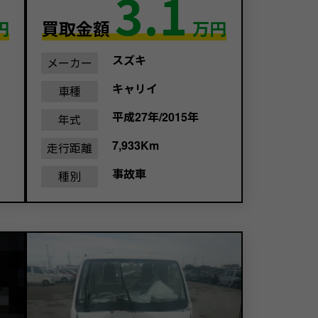
3.1
円
買取金額
万円
スズキ
メーカー
キャリイ
車種
平成27年/2015年
年式
7,933Km
走行距離
事故車
種別