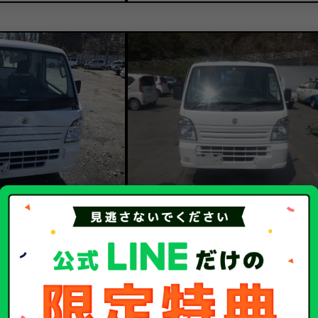
10.6
7.4
額
買取金額
万
万円
スズキ
メーカー
スズキ
キャリイ
車種