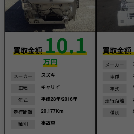
10.1
買取金額
買取金額
万円
メーカー
スズキ
メーカー
車種
キャリイ
車種
年式
平成28年/2016年
年式
走行距離
20,177Km
走行距離
種別
事故車
種別