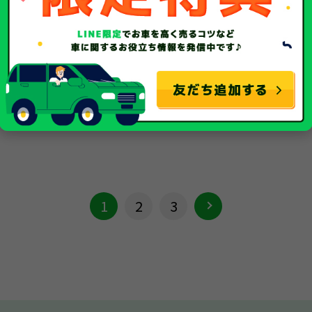
キャリイ
平成26年/2014年
年式
平成26年/2014年
42,739Km
走行距離
65,549Km
事故車
種別
事故車
1
2
3