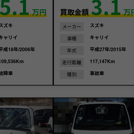
5.1
3.1
万円
買取金額
万
スズキ
スズキ
メーカー
キャリイ
キャリイ
車種
平成18年/2006年
平成27年/2015年
年式
109,536Km
117,147Km
走行距離
故障車
事故車
種別