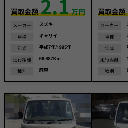
2.1
買取金額
万円
買取金額
スズキ
メーカー
メーカー
キャリイ
車種
車種
平成7年/1995年
年式
年式
68,687Km
走行距離
走行距離
廃車
種別
種別