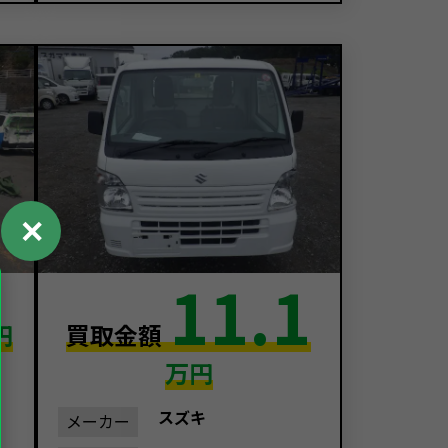
✕
11.1
円
買取金額
万円
スズキ
メーカー