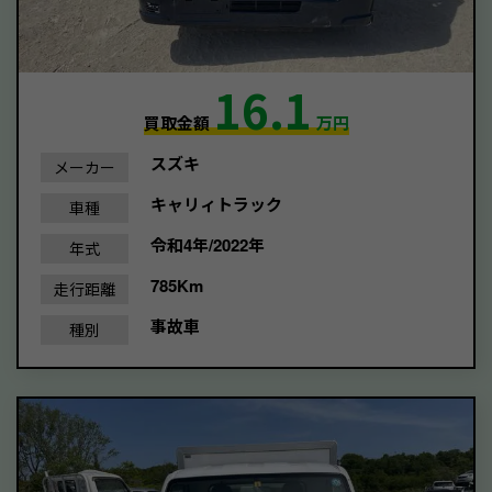
16.1
買取金額
万円
スズキ
メーカー
キャリィトラック
車種
令和4年/2022年
年式
785Km
走行距離
事故車
種別