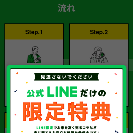
流れ
Step.1
Step.2
ご依頼
査定
お電話または査定フォー
査定のプロが
ムより
お電話で回答いたしま
ご依頼ください。
す。
Step.3
Step.4