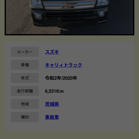
スズキ
メーカー
キャリィトラック
車種
令和2年/2020年
年式
6,531Km
走行距離
茨城県
地域
事故車
種別