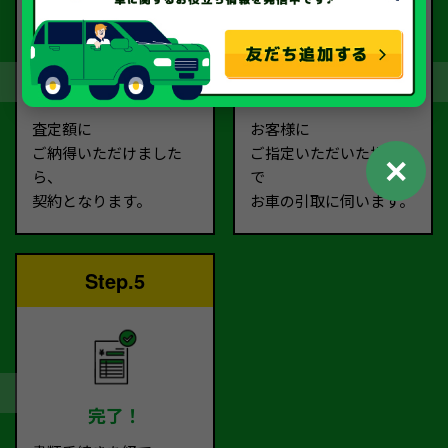
契約
お引取り
査定額に
お客様に
ご納得いただけました
ご指定いただいた場所ま
✕
ら、
で
契約となります。
お車の引取に伺います。
Step.5
完了！