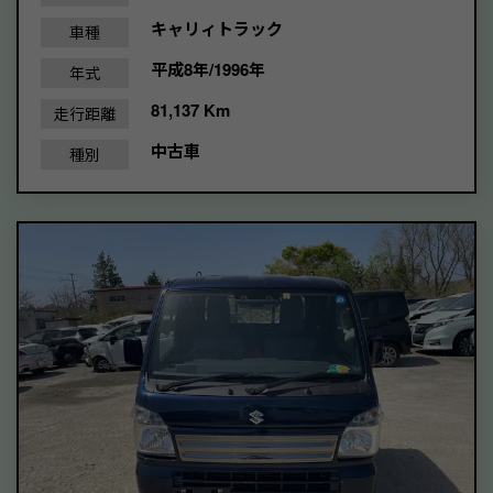
キャリィトラック
車種
平成8年/1996年
年式
81,137 Km
走行距離
中古車
種別