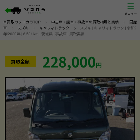
車買取のソコカラTOP
>
中古車・廃車・事故車の買取相場と実績
>
国産
車
>
スズキ
>
キャリィトラック
>
スズキ | キャリィトラック | 令和2
年/2020年 | 6,531Km | 茨城県 | 事故車 | 買取実績
228,000
買取金額
円