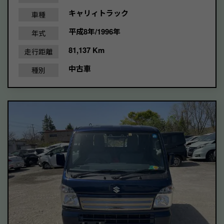
キャリィトラック
車種
平成8年/1996年
年式
81,137 Km
走行距離
中古車
種別