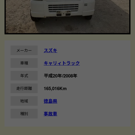
スズキ
メーカー
キャリィトラック
車種
平成20年/2008年
年式
165,016Km
走行距離
徳島県
地域
事故車
種別