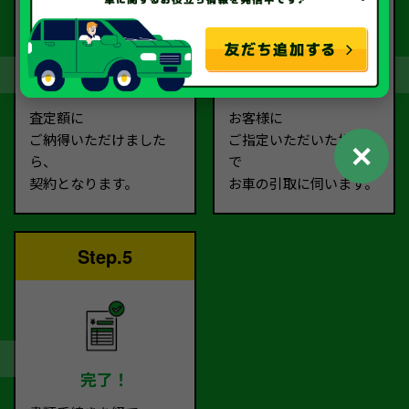
契約
お引取り
査定額に
お客様に
ご納得いただけました
ご指定いただいた場所ま
✕
ら、
で
契約となります。
お車の引取に伺います。
Step.5
完了！