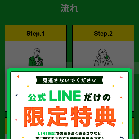
流れ
Step.1
Step.2
ご依頼
査定
お電話または査定フォー
査定のプロが
ムより
お電話で回答いたしま
ご依頼ください。
す。
Step.3
Step.4