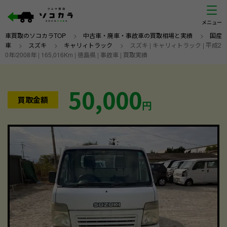
車買取のソコカラTOP
>
中古車・廃車・事故車の買取相場と実績
>
国産
車
>
スズキ
>
キャリィトラック
>
スズキ | キャリィトラック | 平成2
0年/2008年 | 165,016Km | 徳島県 | 事故車 | 買取実績
50,000
買取金額
円