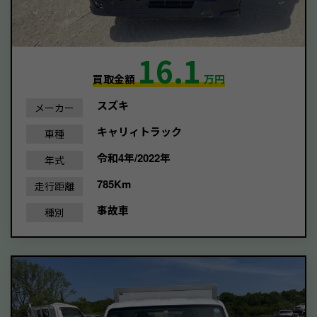
16.1
買取金額
万円
スズキ
メーカー
キャリィトラック
車種
令和4年/2022年
年式
785Km
走行距離
事故車
種別