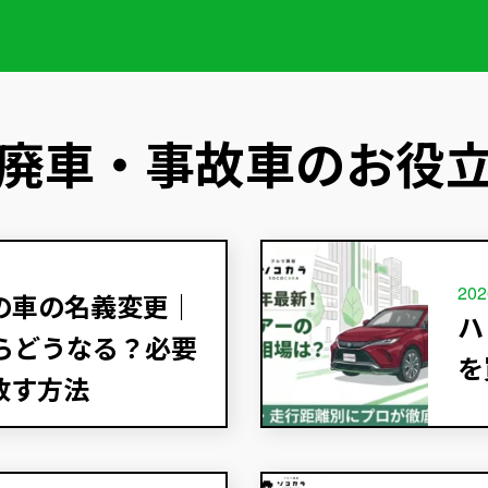
廃車・事故車のお役
202
の車の名義変更｜
ハ
らどうなる？必要
を
放す方法