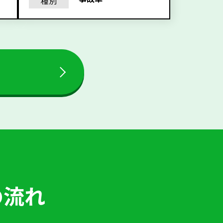
種別
の流れ