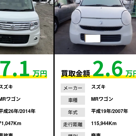
7.1
2.6
万円
買取金額
万
スズキ
スズキ
メーカー
MRワゴン
MRワゴン
車種
平成26年/2014年
平成19年/2007年
年式
71,047Km
115,944Km
走行距離
事故車
廃車