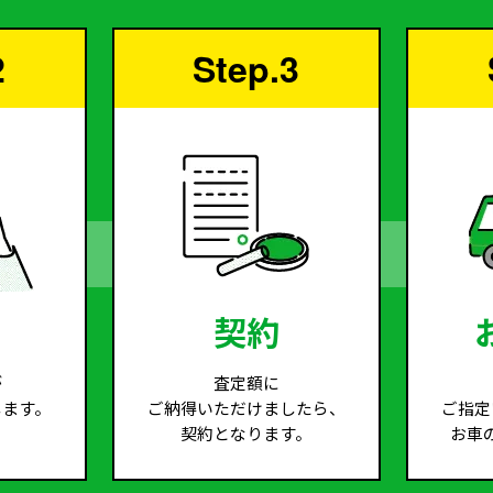
2
Step.3
契約
が
査定額に
します。
ご納得いただけましたら、
ご指定
契約となります。
お車