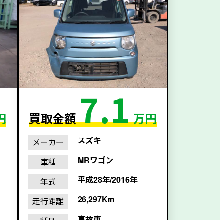
7.1
円
買取金額
万円
スズキ
メーカー
MRワゴン
車種
平成28年/2016年
年式
26,297Km
走行距離
事故車