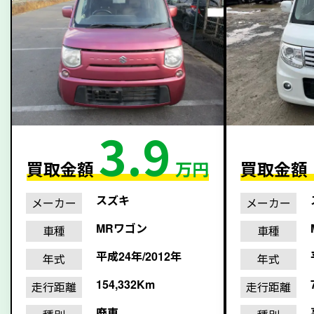
3.9
買取金額
万円
買取金額
スズキ
メーカー
メーカー
MRワゴン
車種
車種
平成24年/2012年
年式
年式
154,332Km
走行距離
走行距離
廃車