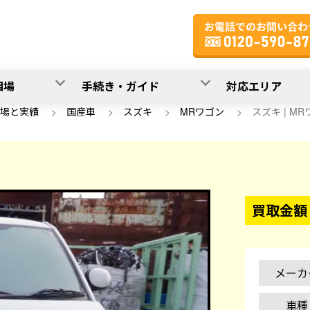
相場
手続き・ガイド
対応エリア
場と実績
>
国産車
>
スズキ
>
MRワゴン
>
スズキ | MRワ
買取金額
メーカ
車種