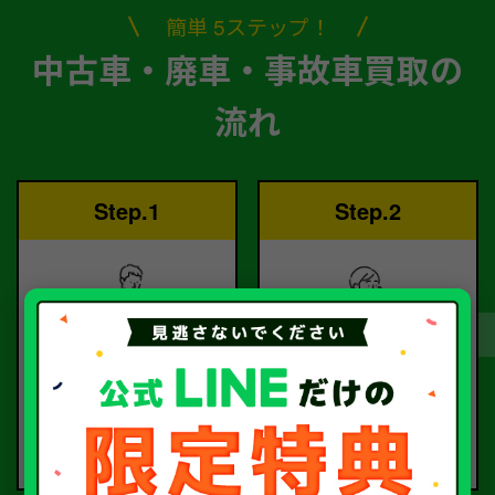
簡単 5ステップ！
中古車・廃車・事故車買取の
流れ
Step.1
Step.2
ご依頼
査定
お電話または査定フォー
査定のプロが
ムより
お電話で回答いたしま
ご依頼ください。
す。