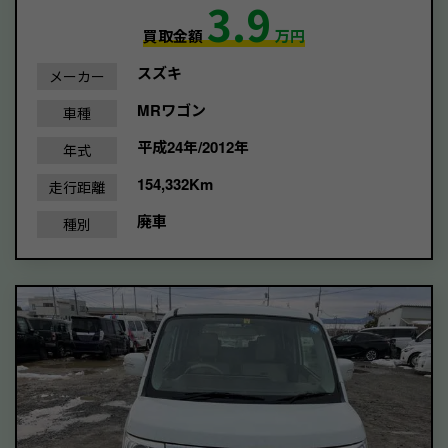
3.9
買取金額
万円
スズキ
メーカー
MRワゴン
車種
平成24年/2012年
年式
154,332Km
走行距離
廃車
種別