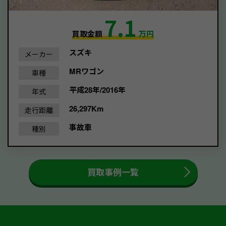
7.1
買取金額
万円
スズキ
メーカー
MRワゴン
車種
平成28年/2016年
年式
26,297Km
走行距離
事故車
種別
買取事例一覧