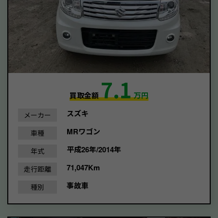
7.1
買取金額
万円
スズキ
メーカー
MRワゴン
車種
平成26年/2014年
年式
71,047Km
走行距離
事故車
種別