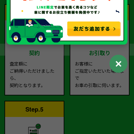
Step.3
Step.4
契約
お引取り
✕
査定額に
お客様に
ご納得いただけました
ご指定いただいた場所ま
ら、
で
契約となります。
お車の引取に伺います。
Step.5