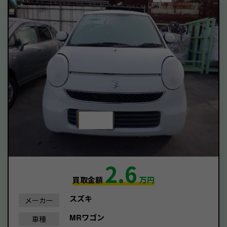
2.6
買取金額
万円
スズキ
メーカー
MRワゴン
車種