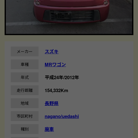
スズキ
メーカー
MRワゴン
車種
平成24年/2012年
年式
154,332Km
走行距離
長野県
地域
nagano/uedashi
市区町村
廃車
種別