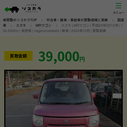
車買取のソコカラTOP
>
中古車・廃車・事故車の買取相場と実績
>
国産
車
>
スズキ
>
MRワゴン
>
スズキ | MRワゴン | 平成24年/2012年 | 1
54,332Km | 長野県 | nagano/uedashi | 廃車 | 2024年12月 | 買取実績
39,000
買取金額
円