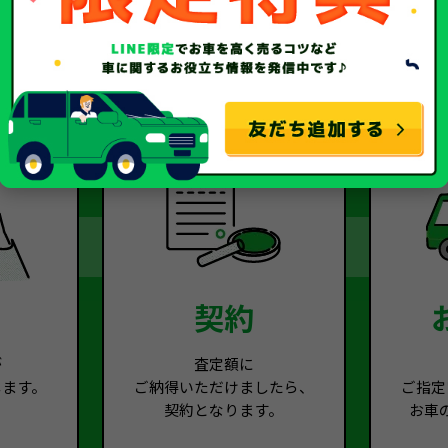
2
Step.3
契約
が
査定額に
します。
ご納得いただけましたら、
ご指定
契約となります。
お車