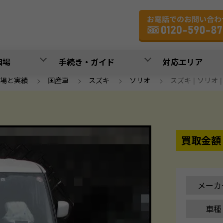
相場
手続き・ガイド
対応エリア
場と実績
>
国産車
>
スズキ
>
ソリオ
>
スズキ | ソリオ |
買取金額
メーカ
車種