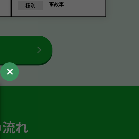
事故車
種別
✕
の流れ