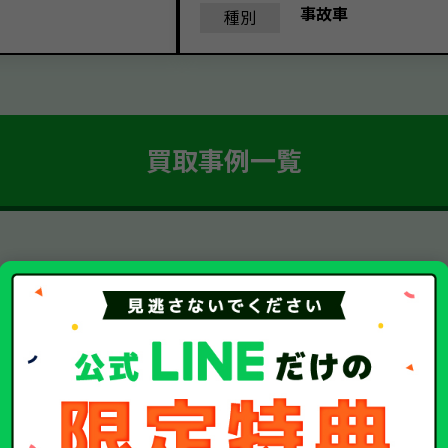
事故車
種別
買取事例一覧
簡単 5ステップ！
車・廃車・事故車買取