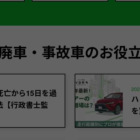
廃車・事故車のお役
202
亡から15日を過
ハ
法【行政書士監
を