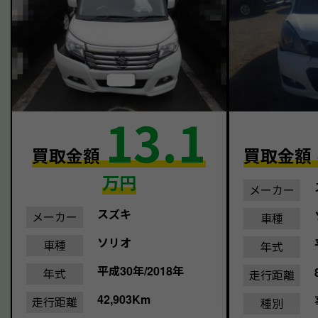
13.1
買取金額
買取金額
万円
メーカー
スズキ
メーカー
車種
ソリオ
車種
年式
平成30年/2018年
年式
走行距離
42,903Km
走行距離
種別