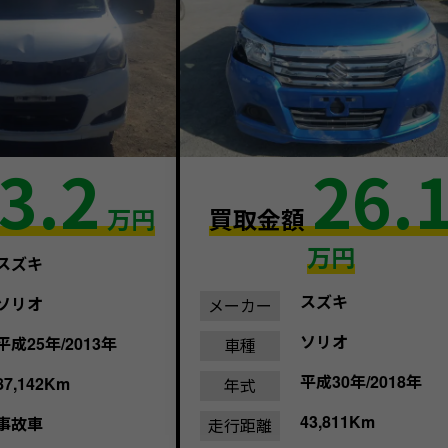
3.2
26.
万円
買取金額
万円
スズキ
スズキ
ソリオ
メーカー
ソリオ
平成25年/2013年
車種
平成30年/2018年
87,142Km
年式
43,811Km
事故車
走行距離