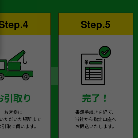
Step.4
Step.5
お引取り
完了！
お客様に
書類手続きを経て、
いただいた場所まで
当社から指定口座へ
の引取に伺います。
お振込いたします。