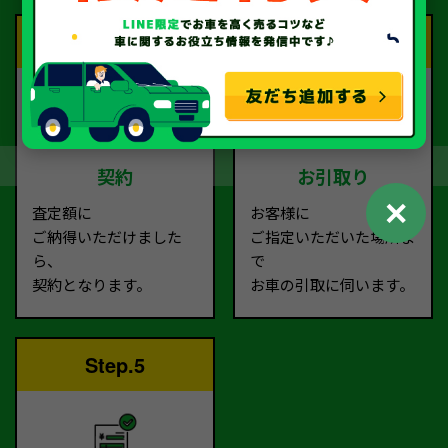
Step.3
Step.4
契約
お引取り
✕
査定額に
お客様に
ご納得いただけました
ご指定いただいた場所ま
ら、
で
契約となります。
お車の引取に伺います。
Step.5