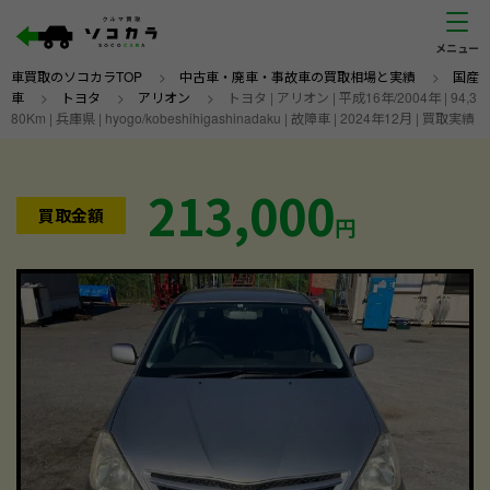
車買取のソコカラTOP
>
中古車・廃車・事故車の買取相場と実績
>
国産
車
>
トヨタ
>
アリオン
>
トヨタ | アリオン | 平成16年/2004年 | 94,3
80Km | 兵庫県 | hyogo/kobeshihigashinadaku | 故障車 | 2024年12月 | 買取実績
213,000
買取金額
円