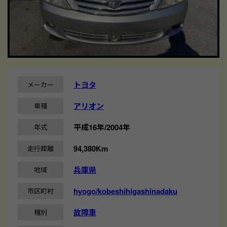
トヨタ
メーカー
アリオン
車種
平成16年/2004年
年式
94,380Km
走行距離
兵庫県
地域
hyogo/kobeshihigashinadaku
市区町村
故障車
種別