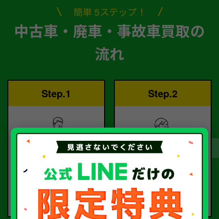
簡単 5ステップ！
中古車・廃車・事故車買取の
流れ
Step.1
Step.2
ご依頼
査定
お電話または査定フォー
査定のプロが
ムより
お電話で回答いたしま
ご依頼ください。
す。