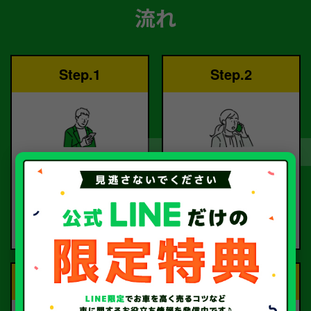
流れ
Step.1
Step.2
ご依頼
査定
お電話または査定フォー
査定のプロが
ムより
お電話で回答いたしま
ご依頼ください。
す。
Step.3
Step.4