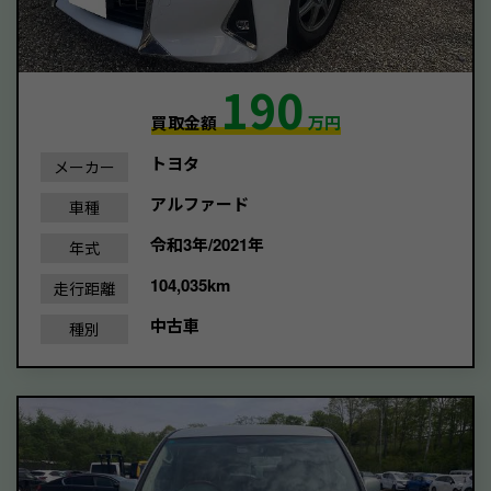
190
買取金額
万円
トヨタ
メーカー
アルファード
車種
令和3年/2021年
年式
104,035km
走行距離
中古車
種別