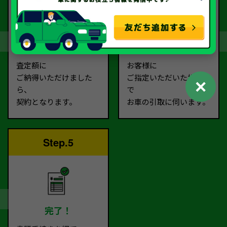
契約
お引取り
査定額に
お客様に
ご納得いただけました
ご指定いただいた場所ま
✕
ら、
で
契約となります。
お車の引取に伺います。
Step.5
完了！