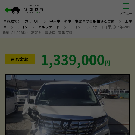
車買取のソコカラTOP
>
中古車・廃車・事故車の買取相場と実績
>
国産
車
>
トヨタ
>
アルファード
>
トヨタ | アルファード | 平成27年/201
5年 | 24,098Km | 高知県 | 事故車 | 買取実績
1,339,000
買取金額
円